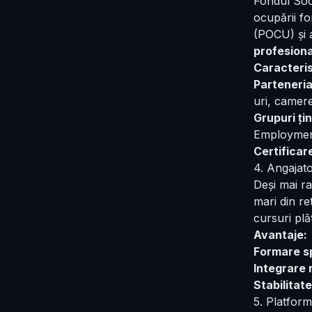
Fondul Soci
ocupării f
(POCU) și 
profesiona
Caracteris
Parteneria
uri, camere
Grupuri țin
Employment,
Certificar
4. Angajat
Deși mai r
mari din re
cursuri plă
Avantaje:
Formare sp
Integrare 
Stabilitate
5. Platfor