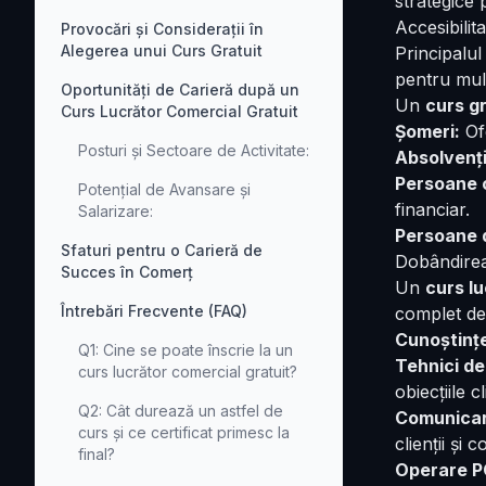
strategice 
Accesibilita
Provocări și Considerații în
Alegerea unui Curs Gratuit
Principalul
pentru mulț
Oportunități de Carieră după un
Un
curs gr
Curs Lucrător Comercial Gratuit
Șomeri:
Ofe
Posturi și Sectoare de Activitate:
Absolvenți
Persoane c
Potențial de Avansare și
financiar.
Salarizare:
Persoane d
Sfaturi pentru o Carieră de
Dobândirea 
Succes în Comerț
Un
curs l
Întrebări Frecvente (FAQ)
complet de 
Cunoștințe
Q1: Cine se poate înscrie la un
Tehnici de
curs lucrător comercial gratuit?
obiecțiile cl
Q2: Cât durează un astfel de
Comunicar
curs și ce certificat primesc la
clienții și co
final?
Operare PC