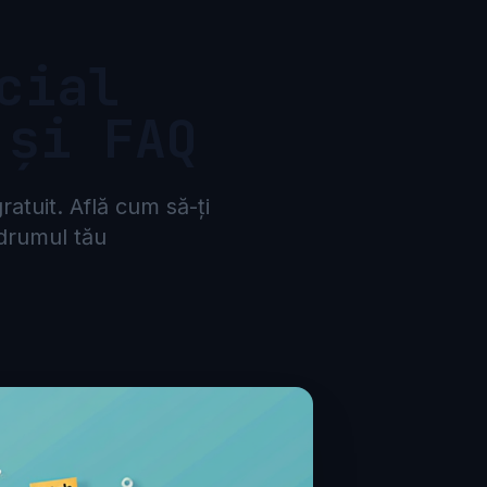
cial
 și FAQ
atuit. Află cum să-ți
 drumul tău