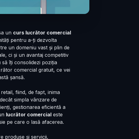
esa un
curs lucrător comercial
ăți pentru a-ți dezvolta
ătre un domeniu vast și plin de
ale, ci și un avantaj competitiv
ă îți consolidezi poziția
rător comercial gratuit, ce vei
astă șansă.
tail, fiind, de fapt, inima
t decât simpla vânzare de
enți, gestionarea eficientă a
bun
lucrător comercial
este
ie pe care o lasă afacerea.
e produse și servicii,