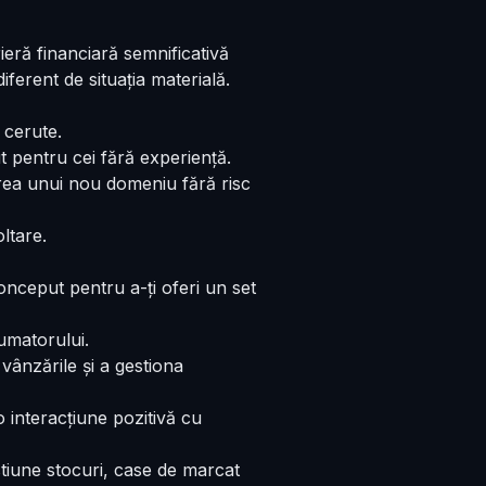
rieră financiară semnificativă
ferent de situația materială.
 cerute.
 pentru cei fără experiență.
ea unui nou domeniu fără risc
ltare.
conceput pentru a-ți oferi un set
umatorului.
vânzările și a gestiona
o interacțiune pozitivă cu
tiune stocuri, case de marcat