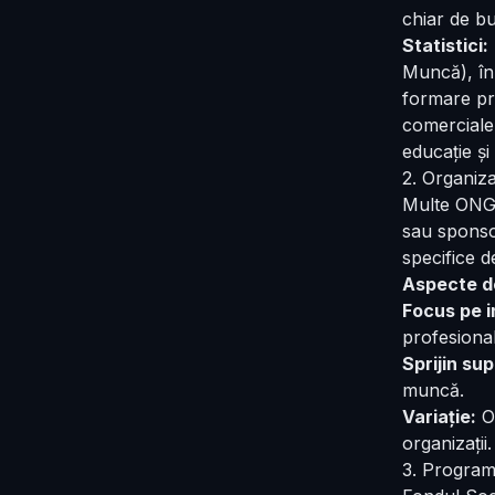
chiar de bu
Statistici:
Muncă), în
formare pro
comerciale 
educație și
2. Organiz
Multe ONG-u
sau sponso
specifice d
Aspecte de
Focus pe i
profesional
Sprijin su
muncă.
Variație:
Of
organizații.
3. Program