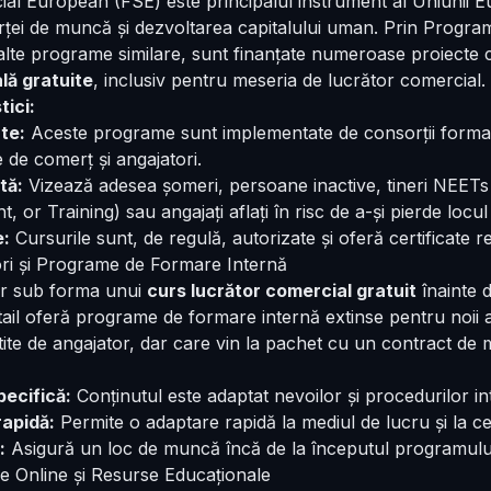
al European (FSE) este principalul instrument al Uniunii E
orței de muncă și dezvoltarea capitalului uman. Prin Progr
alte programe similare, sunt finanțate numeroase proiecte 
lă gratuite
, inclusiv pentru meseria de lucrător comercial.
tici:
te:
Aceste programe sunt implementate de consorții formate 
 de comerț și angajatori.
tă:
Vizează adesea șomeri, persoane inactive, tineri NEETs
 or Training) sau angajați aflați în risc de a-și pierde locu
e:
Cursurile sunt, de regulă, autorizate și oferă certificate 
ori și Programe de Formare Internă
ar sub forma unui
curs lucrător comercial gratuit
înainte 
tail oferă programe de formare internă extinse pentru noii a
tite de angajator, dar care vin la pachet cu un contract de
ecifică:
Conținutul este adaptat nevoilor și procedurilor i
rapidă:
Permite o adaptare rapidă la mediul de lucru și la cer
:
Asigură un loc de muncă încă de la începutul programulu
me Online și Resurse Educaționale