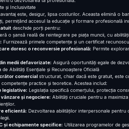
pentru dezvoltarea ta profesională.
te și Inclusivitate
 avantaj este, desigur, lipsa costurilor. Aceasta elimină o ba
i, permițând accesul la educație și formare profesională indi
atuit
deschide porți pentru:
ră o șansă reală de reintegrare pe piața muncii, cu abilități
:
Furnizează primele competențe și un certificat recunoscut
are doresc o reconversie profesională:
Permite explorar
in medii defavorizate:
Asigură oportunități egale de dezvo
de Abilități Esențiale și Recunoaștere Oficială
ucrător comercial
structurat, chiar dacă este gratuit, este 
competențe practice și teoretice. Acestea includ:
 legislative:
Legislația specifică comerțului, protecția cons
 vânzare și negociere:
Abilități cruciale pentru a maximiza 
ienților.
e eficientă:
Dezvoltarea abilităților interpersonale pentru 
legii.
 și echipamente specifice:
Utilizarea programelor de ges