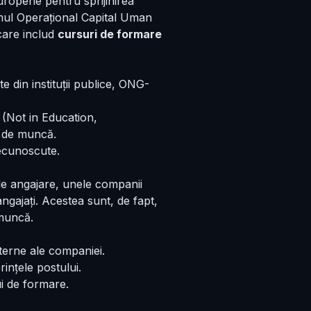
uropene pentru sprijinirea
amul Operațional Capital Uman
care includ
cursuri de formare
din instituții publice, ONG-
 (Not in Education,
l de muncă.
recunoscute.
de angajare, unele companii
ngajați. Acestea sunt, de fapt,
 muncă.
nterne ale companiei.
ințele postului.
i de formare.