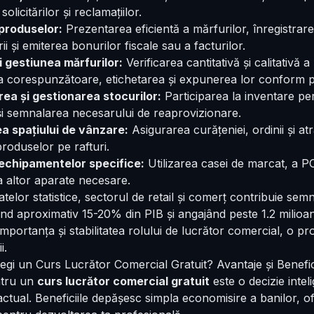
olicitărilor și reclamațiilor.
produselor:
Prezentarea eficientă a mărfurilor, înregistrare
ii și emiterea bonurilor fiscale sau a facturilor.
i gestiunea mărfurilor:
Verificarea cantitativă și calitativă a
a corespunzătoare, etichetarea și expunerea lor conform 
rea și gestionarea stocurilor:
Participarea la inventare pe
 și semnalarea necesarului de reaprovizionare.
 spațiului de vânzare:
Asigurarea curățeniei, ordinii și atr
roduselor pe rafturi.
echipamentelor specifice:
Utilizarea casei de marcat, a POS
a altor aparate necesare.
elor statistice, sectorul de retail și comerț contribuie sem
nd aproximativ 15-20% din PIB și angajând peste 1.2 milio
importanța și stabilitatea rolului de lucrător comercial, o p
i.
egi un Curs Lucrător Comercial Gratuit? Avantaje și Benefic
ntru un
curs lucrător comercial gratuit
este o decizie intel
tual. Beneficiile depășesc simpla economisire a banilor, of