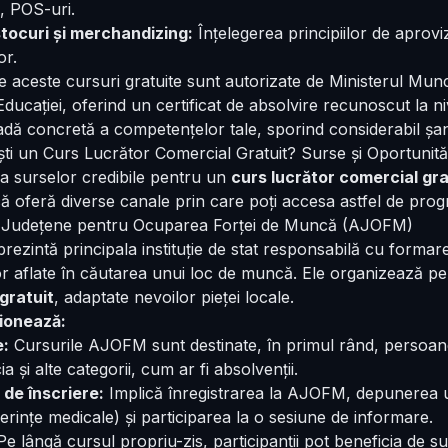
, POS-uri.
tocuri și merchandizing:
Înțelegerea principiilor de aprov
or.
e aceste cursuri gratuite sunt autorizate de Ministerul Muncii
Educației, oferind un certificat de absolvire recunoscut la niv
adă concretă a competențelor tale, sporind considerabil șan
ti un Curs Lucrător Comercial Gratuit? Surse și Oportunită
ea surselor credibile pentru un
curs lucrător comercial gra
 oferă diverse canale prin care poți accesa astfel de pro
le Județene pentru Ocuparea Forței de Muncă (AJOFM)
zintă principala instituție de stat responsabilă cu formare
r aflate în căutarea unui loc de muncă. Ele organizează pe
gratuit
, adaptate nevoilor pieței locale.
ionează:
e:
Cursurile AJOFM sunt destinate, în primul rând, persoane
a și alte categorii, cum ar fi absolvenții.
de înscriere:
Implică înregistrarea la AJOFM, depunerea u
verințe medicale) și participarea la o sesiune de informare.
e lângă cursul propriu-zis, participanții pot beneficia de s