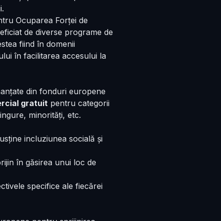
i.
ntru Ocuparea Forței de
eficiat de diverse programe de
stea fiind în domenii
ui în facilitarea accesului la
nanțate din fonduri europene
rcial gratuit
pentru categorii
ngure, minorități, etc.
ține incluziunea socială și
ijin în găsirea unui loc de
ctivele specifice ale fiecărei