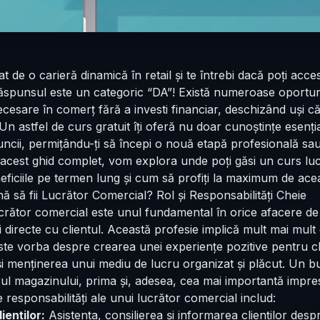
sat de o carieră dinamică în retail și te întrebi dacă poți acc
ăspunsul este un categoric “DA”! Există numeroase oportunit
 necesare în comerț fără a investi financiar, deschizând uși c
i. Un astfel de curs gratuit îți oferă nu doar cunoștințe esenți
ncii, permițându-ți să începi o nouă etapă profesională sau s
 acest ghid complet, vom explora unde poți găsi un curs luc
eficiile pe termen lung și cum să profiți la maximum de ace
 să fii Lucrător Comercial? Rol și Responsabilități Cheie
crător comercial este unul fundamental în orice afacere de re
ii directe cu clientul. Această profesie implică mult mai mul
te vorba despre crearea unei experiențe pozitive pentru cli
 și menținerea unui mediu de lucru organizat și plăcut. Un 
l magazinului, prima și, adesea, cea mai importantă impres
e responsabilități ale unui lucrător comercial includ:
ienților:
Asistența, consilierea și informarea clienților despr