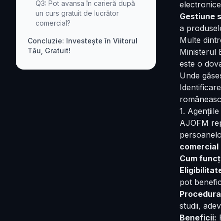
Q3: Pot avansa în carieră după
electronice
un curs gratuit de lucrător
Gestiune s
comercial?
a produsel
Multe dintr
Concluzie: Investește în Viitorul
Tău, Gratuit!
Ministerul 
este o dov
Unde găseș
Identificar
românească
1. Agenții
AJOFM repre
persoanelo
comercial 
Cum funcț
Eligibilitat
pot benefici
Procedura 
studii, ade
Beneficii:
P