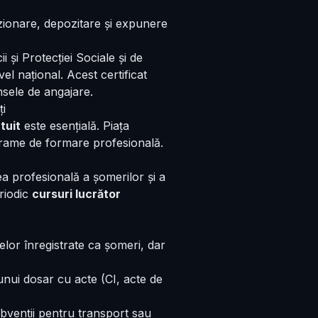
izionare, depozitare și expunere
 și Protecției Sociale și de
el național. Acest certificat
sele de angajare.
ți
tuit
este esențială. Piața
grame de formare profesională.
a profesională a șomerilor și a
riodic
cursuri lucrător
lor înregistrate ca șomeri, dar
nui dosar cu acte (CI, acte de
ubvenții pentru transport sau