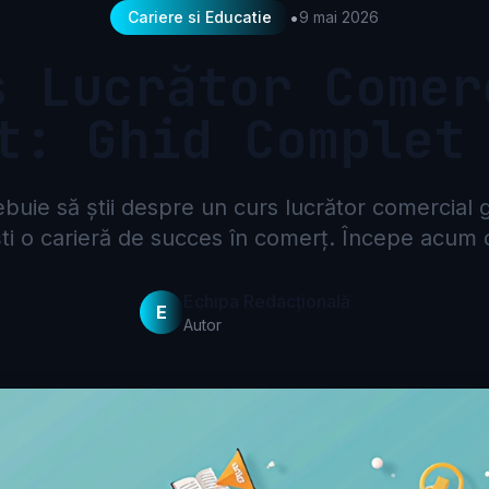
•
Cariere si Educatie
9 mai 2026
s Lucrător Comer
t: Ghid Complet
buie să știi despre un curs lucrător comercial gr
ti o carieră de succes în comerț. Începe acum
Echipa Redacțională
E
Autor