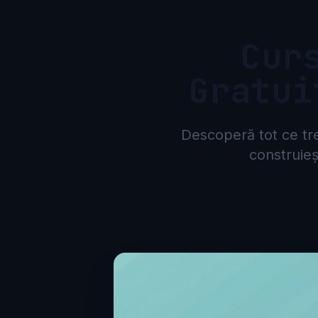
Cur
Gratui
Descoperă tot ce tre
construieș