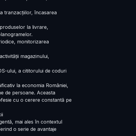
a tranzacțiilor, încasarea
 produselor la livrare,
planogramelor.
riodice, monitorizarea
activității magazinului,
-ului, a cititorului de coduri
nificativ la economia României,
ane de persoane. Aceasta
rofesie cu o cerere constantă pe
ii
igentă, mai ales în contextul
erind o serie de avantaje