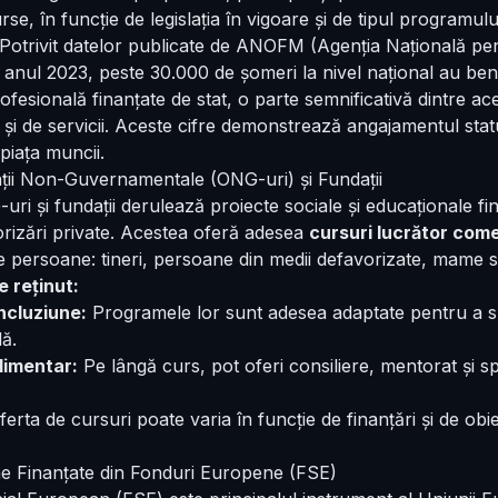
rse, în funcție de legislația în vigoare și de tipul programulu
Potrivit datelor publicate de ANOFM (Agenția Națională pe
 anul 2023, peste 30.000 de șomeri la nivel național au ben
fesională finanțate de stat, o parte semnificativă dintre ace
și de servicii. Aceste cifre demonstrează angajamentul statul
 piața muncii.
ații Non-Guvernamentale (ONG-uri) și Fundații
ri și fundații derulează proiecte sociale și educaționale
fi
rizări private. Acestea oferă adesea
cursuri lucrător come
e persoane: tineri, persoane din medii defavorizate, mame si
 reținut:
ncluziune:
Programele lor sunt adesea adaptate pentru a sus
ă.
plimentar:
Pe lângă curs, pot oferi consiliere, mentorat și spr
erta de cursuri poate varia în funcție de finanțări și de obie
e Finanțate din Fonduri Europene (FSE)