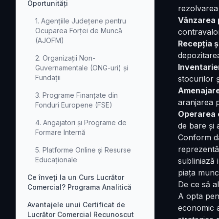
Oportunități
rezolvarea s
Vânzarea 
1. Agențiile Județene pentru
Ocuparea Forței de Muncă
contravalor
(AJOFM)
Recepția ș
depozitare
2. Organizații Non-
Inventarie
Guvernamentale (ONG-uri) și
Fundații
stocurilor
Amenajarea
3. Programe Finanțate din
aranjarea p
Fonduri Europene (FSE)
Operarea 
4. Angajatori și Programe de
de bare și 
Formare Internă
Conform dat
reprezentâ
5. Platforme Online și Resurse
Educaționale
subliniază 
piața munci
Ce înveți la un Curs Lucrător
De ce să al
Comercial? Programa Analitică
A opta pe
Avantajele unui Certificat de
economic ac
Lucrător Comercial Recunoscut