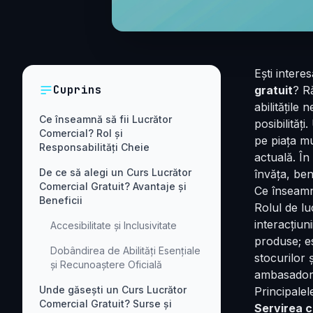
Ești intere
Cuprins
gratuit
? R
abilitățile
Ce înseamnă să fii Lucrător
posibilităț
Comercial? Rol și
pe piața mu
Responsabilități Cheie
actuală. În
De ce să alegi un Curs Lucrător
învăța, ben
Comercial Gratuit? Avantaje și
Ce înseamnă
Beneficii
Rolul de lu
interacțiun
Accesibilitate și Inclusivitate
produse; es
Dobândirea de Abilități Esențiale
stocurilor
și Recunoaștere Oficială
ambasadoru
Unde găsești un Curs Lucrător
Principalel
Comercial Gratuit? Surse și
Servirea cl