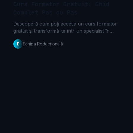
Curs Formator Gratuit: Ghid
Complet Pas cu Pas
Descoperă cum poți accesa un curs formator
gratuit și transformă-te într-un specialist în
educație. Află tot ce trebuie să știi pentru o
E
Echipa Redacțională
carieră de succes.