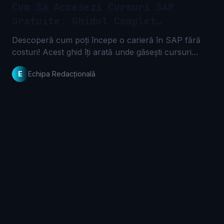
Cum Să Accesezi Cursuri SAP
Gratuite: Ghidul Complet
ITBoard
Descoperă cum poți începe o carieră în SAP fără
costuri! Acest ghid îți arată unde găsești cursuri
SAP gratuite și resurse esențiale pentru a-ți
E
Echipa Redacțională
dezvolta