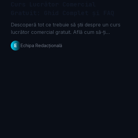
Curs Lucrător Comercial
Gratuit: Ghid Complet și FAQ
Descoperă tot ce trebuie să știi despre un curs
lucrător comercial gratuit. Află cum să-ți
construiești o carieră de succes în comerț.
E
Echipa Redacțională
Începe acum drumul tău