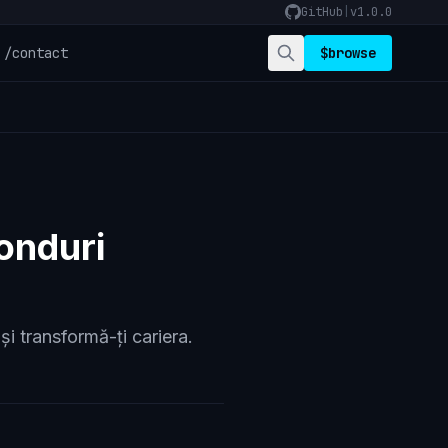
GitHub
|
v1.0.0
/contact
$
browse
Fonduri
i transformă-ți cariera.