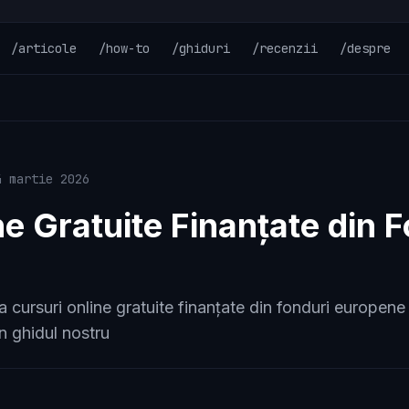
/articole
/how-to
/ghiduri
/recenzii
/despre
4 martie 2026
ne Gratuite Finanțate din 
ursuri online gratuite finanțate din fonduri europene ș
in ghidul nostru