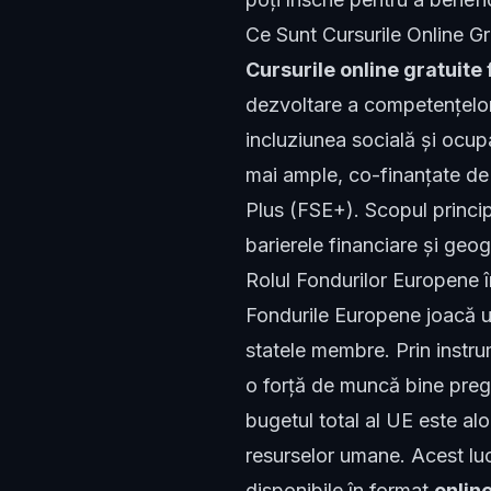
Ce Sunt Cursurile Online G
Cursurile online gratuite
dezvoltare a competențelor,
incluziunea socială și ocup
mai ample, co-finanțate de
Plus (FSE+). Scopul princip
barierele financiare și geog
Rolul Fondurilor Europene 
Fondurile Europene joacă un
statele membre. Prin instr
o forță de muncă bine pregă
bugetul total al UE este al
resurselor umane. Acest luc
disponibile în format
onlin