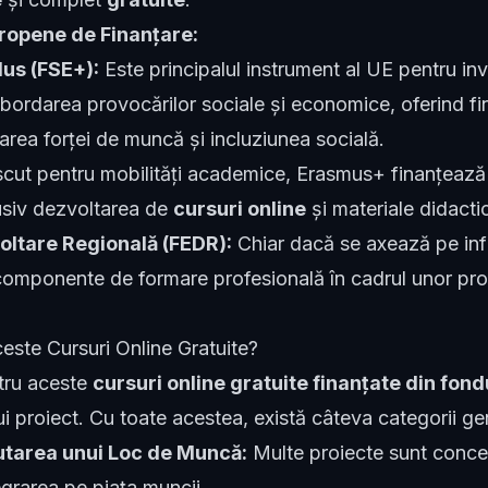
opene de Finanțare:
lus (FSE+):
Este principalul instrument al UE pentru inv
abordarea provocărilor sociale și economice, oferind fi
rea forței de muncă și incluziunea socială.
cut pentru mobilități academice, Erasmus+ finanțează 
lusiv dezvoltarea de
cursuri online
și materiale didacti
ltare Regională (FEDR):
Chiar dacă se axează pe infr
omponente de formare profesională în cadrul unor proi
este Cursuri Online Gratuite?
entru aceste
cursuri online gratuite finanțate din fon
ui proiect. Cu toate acestea, există câteva categorii ge
utarea unui Loc de Muncă:
Multe proiecte sunt conce
tegrarea pe piața muncii.