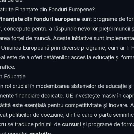
ratuite Finanțate din Fonduri Europene?
 finanțate din fonduri europene
sunt programe de for
 concepute pentru a răspunde nevoilor pieței muncii și 
area forței de muncă. Aceste inițiative sunt implementa
 Uniunea Europeană prin diverse programe, cum ar fi 
al este de a oferi cetățenilor acces la educație și for
rafice.
în Educație
 rol crucial în modernizarea sistemelor de educație și
umente financiare dedicate, UE investește masiv în cap
tită este esențială pentru competitivitate și inovare.
ocat politicilor de coeziune, dintre care o parte semnif
ru se traduce prin mii de
cursuri
și programe de formar
e
și complet
gratuite
.