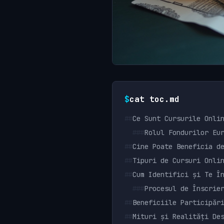
$
cat toc.md
##
Ce Sunt Cursurile Onli
###
Rolul Fondurilor Eu
##
Cine Poate Beneficia d
##
Tipuri de Cursuri Onli
##
Cum Identifici și Te Î
###
Procesul de Înscrie
##
Beneficiile Participăr
##
Mituri și Realități De