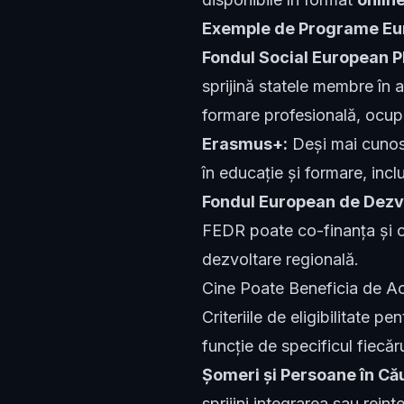
Exemple de Programe Eur
Fondul Social European P
sprijină statele membre în 
formare profesională, ocupa
Erasmus+:
Deși mai cunos
în educație și formare, inc
Fondul European de Dezvo
FEDR poate co-finanța și c
dezvoltare regională.
Cine Poate Beneficia de Ac
Criteriile de eligibilitate p
funcție de specificul fiecăr
Șomeri și Persoane în Că
sprijini integrarea sau rein