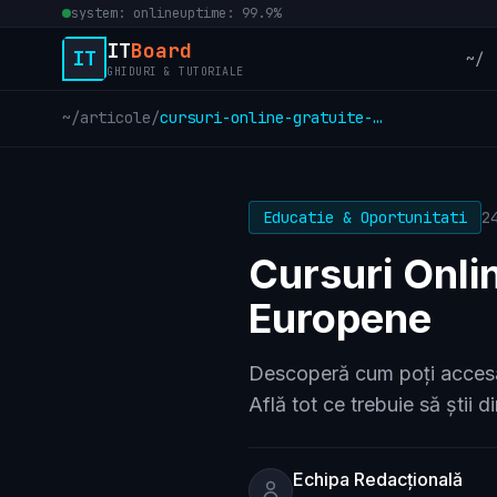
system: online
uptime: 99.9%
IT
Board
IT
~/
GHIDURI & TUTORIALE
~
/
articole
/
cursuri-online-gratuite-finantate-din-fonduri-europene-ghid-complet
Educatie & Oportunitati
2
Cursuri Onli
Europene
Descoperă cum poți accesa c
Află tot ce trebuie să știi d
Echipa Redacțională