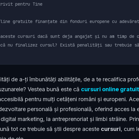
trivit pentru Tine
nline gratuite finanțate din fonduri europene cu adevăra
 aceste cursuri dacă sunt deja angajat și nu am timp de 
acă nu finalizez cursul? Există penalități sau trebuie s
ăți de a-ți îmbunătăți abilitățile, de a te recalifica prof
i buzunarele? Vestea bună este că
cursuri online gratui
accesibilă pentru mulți cetățeni români și europeni. A
dezvoltare personală și profesională, oferind acces la e
digital marketing, la antreprenoriat și limbi străine. Pri
ună tot ce trebuie să știi despre aceste
cursuri
, cum l
cia de ele.