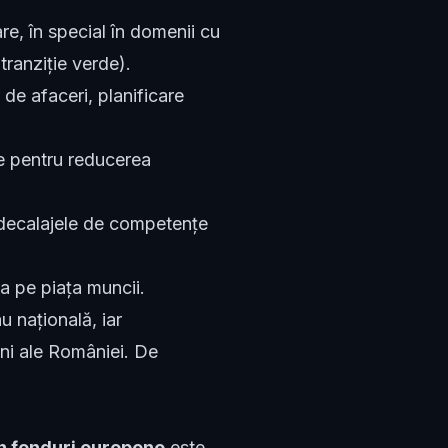
are, în special în domenii cu
ranziție verde).
 de afaceri, planificare
ce pentru reducerea
decalajele de competențe
a pe piața muncii.
 națională, iar
uni ale României. De
in fonduri europene
este