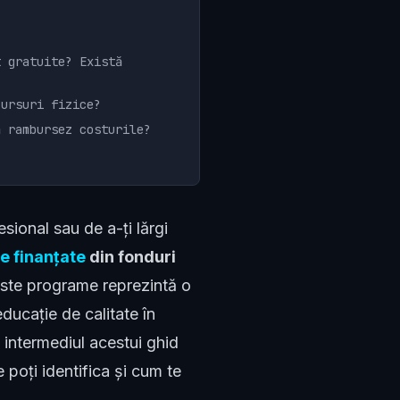
t gratuite? Există
cursuri fizice?
ă rambursez costurile?
esional sau de a-ți lărgi
te finanțate
din fonduri
ceste programe reprezintă o
ducație de calitate în
n intermediul acestui ghid
e poți identifica și cum te