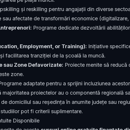
skilling și reskilling pentru angajații din diverse secto
au afectate de transformări economice (digitalizare, t
Antreprenori:
Programe dedicate dezvoltării abilităților
ucation, Employment, or Training):
Inițiative specifi
 și facilitarea tranziției de la școală la muncă.
e sau Zone Defavorizate:
Proiecte menite să reducă 
ceste zone.
rograme adaptate pentru a sprijini incluziunea acestor
ă majoritatea proiectelor au o componentă regională sau
e de domiciliul sau reședința în anumite județe sau regi
tudiilor pot fi criterii suplimentare.
tuite Disponibile
operite de aceste
cursuri online gratuite finanțate d