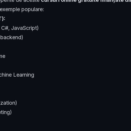
 exemple populare:
T):
 C#, JavaScript)
 backend)
eme
achine Learning
zation)
ting)