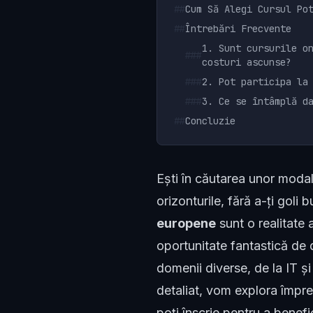
##
Cum Să Alegi Cursul Po
##
Întrebări Frecvente
1. Sunt cursurile o
###
costuri ascunse?
###
2. Pot participa la
###
3. Ce se întâmplă d
##
Concluzie
Ești în căutarea unor modalit
orizonturile, fără a-ți gol
europene
sunt o realitate 
oportunitate fantastică de 
domenii diverse, de la IT și 
detaliat, vom explora împre
poți înscrie pentru a benefi