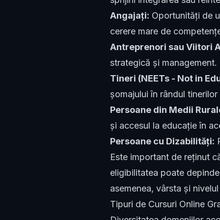
Angajați:
Oportunități de up
cerere mare de competențe s
Antreprenori sau Viitori 
strategică și management.
Tineri (NEETs - Not in Ed
șomajului în rândul tinerilor
Persoane din Medii Rural
și accesul la educație în a
Persoane cu Dizabilități:
P
Este important de reținut c
eligibilitatea poate depind
asemenea, vârsta și nivelul s
Tipuri de Cursuri Online Gra
Diversitatea domeniilor ac