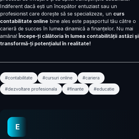
Indiferent dacă ești un începător entuziast sau un
profesionist care dorește să se specializeze, un
curs
contabilitate online
bine ales este pașaportul tău către o
carieră de succes în lumea dinamică a finanțelor. Nu mai
amâna!
Începe-ți călătoria în lumea contabilității astăzi și
transformă-ți potențialul în realitate!
#contabilitate
#cursuri online
#cariera
#dezvoltare profesionala
#finante
#educatie
E