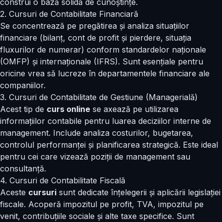
construi o bază solidă de cunoștințe.
2. Cursuri de Contabilitate Financiară
Se concentrează pe pregătirea și analiza situațiilor
financiare (bilanț, cont de profit și pierdere, situația
fluxurilor de numerar) conform standardelor naționale
(OMFP) și internaționale (IFRS). Sunt esențiale pentru
oricine vrea să lucreze în departamentele financiare ale
companiilor.
3. Cursuri de Contabilitate de Gestiune (Managerială)
Acest tip de
curs online
se axează pe utilizarea
informațiilor contabile pentru luarea deciziilor interne de
management. Include analiza costurilor, bugetarea,
controlul performanței și planificarea strategică. Este ideal
pentru cei care vizează poziții de management sau
consultanță.
4. Cursuri de Contabilitate Fiscală
Aceste
cursuri
sunt dedicate înțelegerii și aplicării legislației
fiscale. Acoperă impozitul pe profit, TVA, impozitul pe
venit, contribuțiile sociale și alte taxe specifice. Sunt