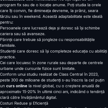
program fix sau de o locație anume. Poți studia la orele
care îți convin, fie dimineața devreme, la prânz, seara
târziu sau în weekend. Această adaptabilitate este ideală
pentru:
Persoanele care lucrează deja și doresc să își schimbe
cariera sau să avanseze.
Părinții care trebuie să jongleze cu responsabilitățile
familiale.
Studenții care doresc să își completeze educația cu abilități
practice.
Cei care locuiesc în zone rurale sau departe de centrele
urbane unde cursurile fizice sunt limitate.
Conform unui studiu realizat de Class Central în 2023,
peste 300 de milioane de studenți s-au înscris la cel puțin
un
curs online
la nivel global, cu o creștere anuală de
aproximativ 15-20% în ultimii cinci ani, indicând o tendință
clară către învățământul digital.
Costuri Reduse și Eficiență