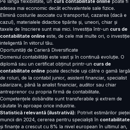
Pe lângă flexibilitate, un
curs contabilitate online
poate fi
adesea mai economic decât echivalentele sale fizice.
Elimină costurile asociate cu transportul, cazarea (dacă e
cazul), materialele didactice tipărite și, uneori, chiar și
taxele de înscriere sunt mai mici. Investiția într-un
curs de
contabilitate online
este, de cele mai multe ori, o investiție
inteligentă în viitorul tău.
Oportunități de Carieră Diversificate
Domeniul contabilității este vast și în continuă evoluție. O
diplomă sau un certificat obținut printr-un
curs de
contabilitate online
poate deschide uși către o gamă largă
de roluri, de la contabil junior, asistent financiar, specialist
salarizare, până la analist financiar, auditor sau chiar
antreprenor cu propria firmă de contabilitate.
Competențele dobândite sunt transferabile și extrem de
căutate în aproape orice industrie.
Statistică relevantă (ilustrativă):
Potrivit estimărilor pieței
muncii din 2024, cererea pentru specialiști în
contabilitate
și finanțe a crescut cu 8% la nivel european în ultimul an,