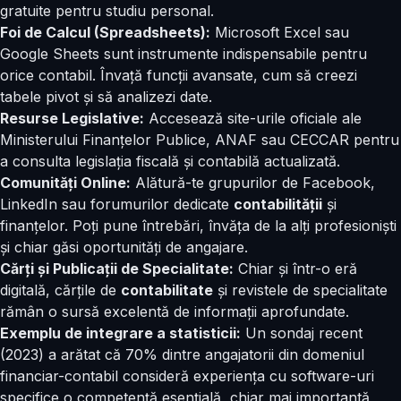
gratuite pentru studiu personal.
Foi de Calcul (Spreadsheets):
Microsoft Excel sau
Google Sheets sunt instrumente indispensabile pentru
orice contabil. Învață funcții avansate, cum să creezi
tabele pivot și să analizezi date.
Resurse Legislative:
Accesează site-urile oficiale ale
Ministerului Finanțelor Publice, ANAF sau CECCAR pentru
a consulta legislația fiscală și contabilă actualizată.
Comunități Online:
Alătură-te grupurilor de Facebook,
LinkedIn sau forumurilor dedicate
contabilității
și
finanțelor. Poți pune întrebări, învăța de la alți profesioniști
și chiar găsi oportunități de angajare.
Cărți și Publicații de Specialitate:
Chiar și într-o eră
digitală, cărțile de
contabilitate
și revistele de specialitate
rămân o sursă excelentă de informații aprofundate.
Exemplu de integrare a statisticii:
Un sondaj recent
(2023) a arătat că 70% dintre angajatorii din domeniul
financiar-contabil consideră experiența cu software-uri
specifice o competență esențială, chiar mai importantă