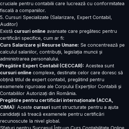
cruciale pentru contabilii care lucrează cu conformitatea
fiscală a companiilor.
5. Cursuri Specializate (Salarizare, Expert Contabil,
Auditor)
Există
cursuri online
avansate care pregătesc pentru
certificări specifice, cum ar fi:
Curs Salarizare și
Resurse Umane
:
Se concentrează pe
calculul salariilor, contribuții, legislația muncii și
administrarea personalului.
Pregătire Expert Contabil (CECCAR):
Acestea sunt
cursuri online
complexe, destinate celor care doresc să
obțină titlul de expert contabil, pregătind pentru
examenele riguroase ale Corpului Experților Contabili și
Contabililor Autorizați din România.
Pregătire pentru certificări internaționale (ACCA,
CIMA):
Aceste
cursuri
sunt structurate pentru a ajuta
candidații să treacă examenele pentru certificări
recunoscute la nivel global.
Sfaturi pentru Succesul Într-un Curs Contabilitate Online