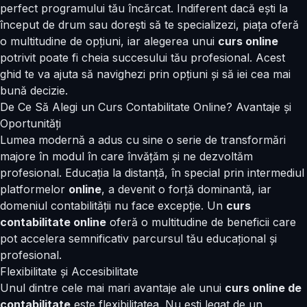
perfect programului tău încărcat. Indiferent dacă ești la
început de drum sau dorești să te specializezi, piața oferă
o multitudine de opțiuni, iar alegerea unui
curs online
potrivit poate fi cheia succesului tău profesional. Acest
ghid te va ajuta să navighezi prin opțiuni și să iei cea mai
bună decizie.
De Ce Să Alegi un Curs Contabilitate Online? Avantaje și
Oportunități
Lumea modernă a adus cu sine o serie de transformări
majore în modul în care învățăm și ne dezvoltăm
profesional. Educația la distanță, în special prin intermediul
platformelor
online
, a devenit o forță dominantă, iar
domeniul contabilității nu face excepție. Un
curs
contabilitate online
oferă o multitudine de beneficii care
pot accelera semnificativ parcursul tău educațional și
profesional.
Flexibilitate și Accesibilitate
Unul dintre cele mai mari avantaje ale unui
curs online de
contabilitate
este flexibilitatea. Nu ești legat de un