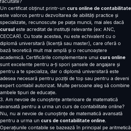
facultate?
Un certificat obținut printr-un
curs online de contabilitate
este valoros pentru dezvoltarea de abilități practice și
specializate, recunoscute pe piața muncii, mai ales dacă
cursul
este acreditat de instituții relevante (ex: ANC,
CECCAR). Cu toate acestea, nu este echivalent cu o
diplomă universitară (licență sau master), care oferă o
bază teoretică mult mai amplă și o recunoaștere
academică. Certificările complementare unui
curs online
sunt excelente pentru a-ți spori șansele de angajare și
pentru a te specializa, dar o diplomă universitară este
adesea necesară pentru poziții de top sau pentru a deveni
expert contabil autorizat. Multe persoane aleg să combine
ambele tipuri de educație.
3. Am nevoie de cunoștințe anterioare de matematică
avansată pentru a urma un curs de contabilitate online?
Nu, nu ai nevoie de cunoștințe de matematică avansată
pentru a urma un
curs de contabilitate online
.
Operațiunile contabile se bazează în principal pe aritmetică