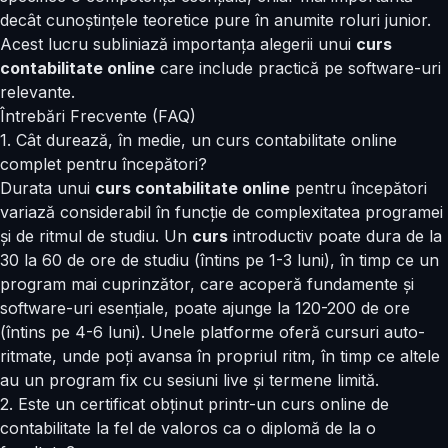
decât cunoștințele teoretice pure în anumite roluri junior.
Acest lucru subliniază importanța alegerii unui
curs
contabilitate online
care include practică pe software-uri
relevante.
Întrebări Frecvente (FAQ)
1. Cât durează, în medie, un curs contabilitate online
complet pentru începători?
Durata unui
curs contabilitate online
pentru începători
variază considerabil în funcție de complexitatea programei
și de ritmul de studiu. Un
curs
introductiv poate dura de la
30 la 60 de ore de studiu (întins pe 1-3 luni), în timp ce un
program mai cuprinzător, care acoperă fundamente și
software-uri esențiale, poate ajunge la 120-200 de ore
(întins pe 4-6 luni). Unele platforme oferă cursuri auto-
ritmate, unde poți avansa în propriul ritm, în timp ce altele
au un program fix cu sesiuni live și termene limită.
2. Este un certificat obținut printr-un curs online de
contabilitate la fel de valoros ca o diplomă de la o