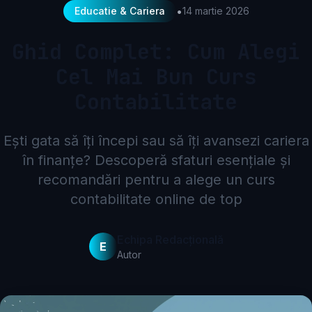
•
Educatie & Cariera
14 martie 2026
Ghid Complet: Cum Alegi
Cel Mai Bun Curs
Contabilitate
Ești gata să îți începi sau să îți avansezi cariera
în finanțe? Descoperă sfaturi esențiale și
recomandări pentru a alege un curs
contabilitate online de top
Echipa Redacțională
E
Autor