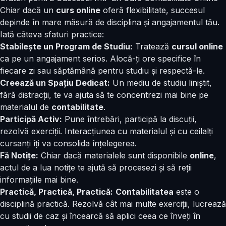
Chiar dacă un
curs online
oferă flexibilitate, succesul
depinde în mare măsură de disciplina și angajamentul tău.
Iată câteva sfaturi practice:
Stabilește un Program de Studiu:
Tratează
cursul online
ca pe un angajament serios. Alocă-ți ore specifice în
fiecare zi sau săptămână pentru studiu și respectă-le.
Creează un Spațiu Dedicat:
Un mediu de studiu liniștit,
fără distracții, te va ajuta să te concentrezi mai bine pe
materialul de
contabilitate
.
Participă Activ:
Pune întrebări, participă la discuții,
rezolvă exerciții. Interacțiunea cu materialul și cu ceilalți
cursanți îți va consolida înțelegerea.
Fă Notițe:
Chiar dacă materialele sunt disponibile
online
,
actul de a lua notițe te ajută să procesezi și să reții
informațiile mai bine.
Practică, Practică, Practică:
Contabilitatea
este o
disciplină practică. Rezolvă cât mai multe exerciții, lucrează
cu studii de caz și încearcă să aplici ceea ce înveți în