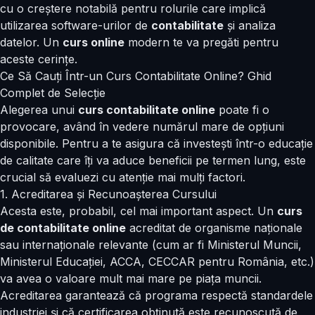
cu o creștere notabilă pentru rolurile care implică
utilizarea software-urilor de
contabilitate
și analiza
datelor. Un
curs online
modern te va pregăti pentru
aceste cerințe.
Ce Să Cauți Într-un Curs Contabilitate Online? Ghid
Complet de Selecție
Alegerea unui
curs contabilitate online
poate fi o
provocare, având în vedere numărul mare de opțiuni
disponibile. Pentru a te asigura că investești într-o educație
de calitate care îți va aduce beneficii pe termen lung, este
crucial să evaluezi cu atenție mai mulți factori.
1. Acreditarea și Recunoașterea Cursului
Acesta este, probabil, cel mai important aspect. Un
curs
de contabilitate online
acreditat de organisme naționale
sau internaționale relevante (cum ar fi Ministerul Muncii,
Ministerul Educației, ACCA, CECCAR pentru România, etc.)
va avea o valoare mult mai mare pe piața muncii.
Acreditarea garantează că programa respectă standardele
industriei și că certificarea obținută este recunoscută de