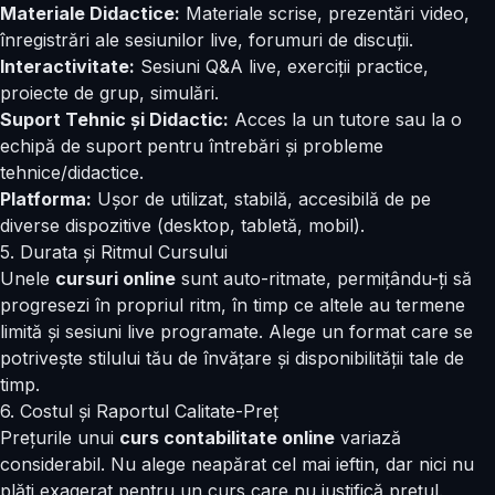
Materiale Didactice:
Materiale scrise, prezentări video,
înregistrări ale sesiunilor live, forumuri de discuții.
Interactivitate:
Sesiuni Q&A live, exerciții practice,
proiecte de grup, simulări.
Suport Tehnic și Didactic:
Acces la un tutore sau la o
echipă de suport pentru întrebări și probleme
tehnice/didactice.
Platforma:
Ușor de utilizat, stabilă, accesibilă de pe
diverse dispozitive (desktop, tabletă, mobil).
5. Durata și Ritmul Cursului
Unele
cursuri online
sunt auto-ritmate, permițându-ți să
progresezi în propriul ritm, în timp ce altele au termene
limită și sesiuni live programate. Alege un format care se
potrivește stilului tău de învățare și disponibilității tale de
timp.
6. Costul și Raportul Calitate-Preț
Prețurile unui
curs contabilitate online
variază
considerabil. Nu alege neapărat cel mai ieftin, dar nici nu
plăti exagerat pentru un curs care nu justifică prețul.