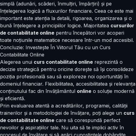
simplă (adunări, scăderi, înmulțiri, împărțiri) și pe
înțelegerea logică a fluxurilor financiare. Ceea ce este mai
important este atenția la detalii, rigoarea, organizarea și o
bună înțelegere a principiilor logice. Majoritatea
cursurilor
de contabilitate online
pentru începători vor acoperi
toate noțiunile matematice necesare într-un mod accesibil.
Concluzie: Investește În Viitorul Tău cu un Curs
Contabilitate Online
Alegerea unui
curs contabilitate online
reprezintă o
decizie strategică pentru oricine dorește să își consolideze
poziția profesională sau să exploreze noi oportunități în
domeniul financiar. Flexibilitatea, accesibilitatea și relevanța
conținutului fac din învățământul
online
o soluție modernă
și eficientă.
Prin evaluarea atentă a acreditărilor, programei, calității
trainerilor și a metodologiei de învățare, poți alege un
curs
de contabilitate online
care să corespundă perfect
nevoilor și aspirațiilor tale. Nu uita să te implici activ în
procesul de învățare și să aplici cunoștințele dobândite.