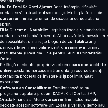
scenarii reale.
Nu Te Temi Să Cerți Ajutor:
Dacă întâmpini dificultăți,
contactează instructorul sau colegii. Multe platforme de
cursuri online
au forumuri de discuții unde poți obține
sprijin.
Fii la Curent cu Noutățile:
Legislația fiscală și standardele
contabile se schimbă frecvent. Abonează-te la newslettere
de specialitate, urmărește bloguri de
contabilitate
și
participă la seminarii
online
pentru a rămâne informat.
Instrumente și Resurse Utile pentru Studiul Contabilității
Online
Pe lângă conținutul propriu-zis al unui
curs contabilitate
online
, există numeroase instrumente și resurse care îți
pot facilita procesul de învățare și îți pot îmbunătăți
experiența:
Software de Contabilitate:
Familiarizează-te cu
programe populare precum SAGA, Ciel Conta, SAP,
Oracle Financials. Multe
cursuri online
includ module
dedicate acestor software-uri. Există și versiuni demo sau