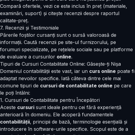
Compară ofertele, vezi ce este inclus în preț (materiale,
examinări, suport) și citește recenzii despre raportul
calitate-preț.
7. Recenzii și Testimoniale
Părerile foștilor cursanți sunt o sursă valoroasă de
informații. Caută recenzii pe site-ul furnizorului, pe
forumuri specializate, pe rețelele sociale sau pe platforme
de evaluare a cursurilor
online
.
Tipuri de Cursuri Contabilitate Online: Găsește-ți Nișa
Domeniul contabilității este vast, iar un
curs online
poate fi
adaptat nevoilor specifice. Iată câteva dintre cele mai
comune tipuri de
cursuri de contabilitate online
pe care
le poți întâlni:
1. Cursuri de Contabilitate pentru Începători
Aceste
cursuri
sunt ideale pentru cei fără experiență
anterioară în domeniu. Ele acoperă fundamentele
contabilității
, principii de bază, terminologie esențială și
introducere în software-urile specifice. Scopul este de a