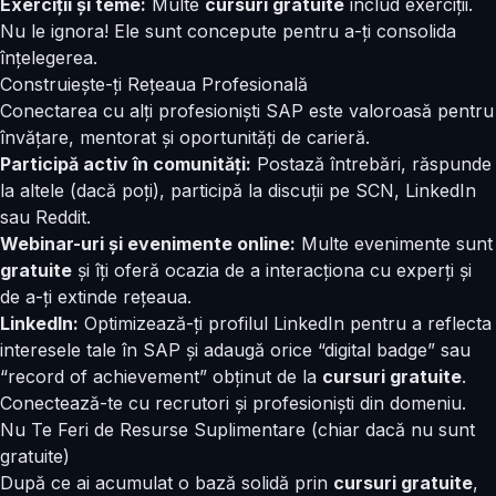
Exerciții și teme:
Multe
cursuri gratuite
includ exerciții.
Nu le ignora! Ele sunt concepute pentru a-ți consolida
înțelegerea.
Construiește-ți Rețeaua Profesională
Conectarea cu alți profesioniști SAP este valoroasă pentru
învățare, mentorat și oportunități de carieră.
Participă activ în comunități:
Postază întrebări, răspunde
la altele (dacă poți), participă la discuții pe SCN, LinkedIn
sau Reddit.
Webinar-uri și evenimente online:
Multe evenimente sunt
gratuite
și îți oferă ocazia de a interacționa cu experți și
de a-ți extinde rețeaua.
LinkedIn:
Optimizează-ți profilul LinkedIn pentru a reflecta
interesele tale în SAP și adaugă orice “digital badge” sau
“record of achievement” obținut de la
cursuri gratuite
.
Conectează-te cu recrutori și profesioniști din domeniu.
Nu Te Feri de Resurse Suplimentare (chiar dacă nu sunt
gratuite)
După ce ai acumulat o bază solidă prin
cursuri gratuite
,