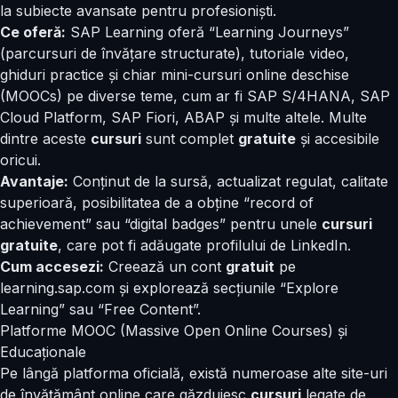
la subiecte avansate pentru profesioniști.
Ce oferă:
SAP Learning oferă “Learning Journeys”
(parcursuri de învățare structurate), tutoriale video,
ghiduri practice și chiar mini-
cursuri online
deschise
(MOOCs) pe diverse teme, cum ar fi SAP S/4HANA, SAP
Cloud Platform, SAP Fiori, ABAP și multe altele. Multe
dintre aceste
cursuri
sunt complet
gratuite
și accesibile
oricui.
Avantaje:
Conținut de la sursă, actualizat regulat, calitate
superioară, posibilitatea de a obține “record of
achievement” sau “digital badges” pentru unele
cursuri
gratuite
, care pot fi adăugate profilului de LinkedIn.
Cum accesezi:
Creează un cont
gratuit
pe
learning.sap.com și explorează secțiunile “Explore
Learning” sau “Free Content”.
Platforme MOOC (Massive Open Online Courses) și
Educaționale
Pe lângă platforma oficială, există numeroase alte site-uri
de învățământ online care găzduiesc
cursuri
legate de