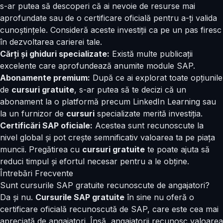
s-ar putea să descoperi că ai nevoie de resurse mai
aprofundate sau de o certificare oficială pentru a-ți valida
cunoștințele. Consideră aceste investiții ca pe un pas firesc
în dezvoltarea carierei tale.
Cărți și ghiduri specializate:
Există multe publicații
excelente care aprofundează anumite module SAP.
Abonamente premium:
După ce ai explorat toate opțiunile
de
cursuri gratuite
, s-ar putea să te decizi că un
abonament la o platformă precum LinkedIn Learning sau
la un furnizor de
cursuri
specializate merită investiția.
Certificări SAP oficiale:
Acestea sunt recunoscute la
nivel global și pot crește semnificativ valoarea ta pe piața
muncii. Pregătirea cu
cursuri gratuite
te poate ajuta să
reduci timpul și efortul necesar pentru a le obține.
Întrebări Frecvente
Sunt cursurile SAP gratuite recunoscute de angajatori?
Da și nu.
Cursurile SAP gratuite
în sine nu oferă o
certificare oficială recunoscută de SAP, care este cea mai
apreciată de angajatori. Însă, angajatorii recunosc valoarea