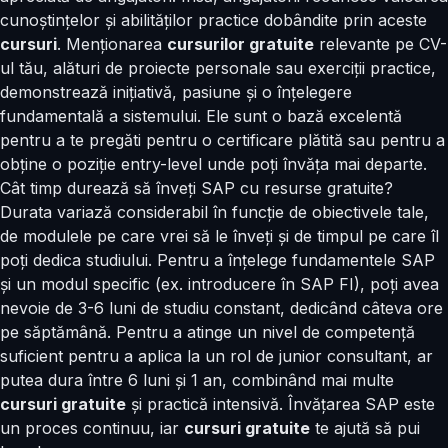
cunoștințelor și abilităților practice dobândite prin aceste
cursuri
. Menționarea
cursurilor gratuite
relevante pe CV-
ul tău, alături de proiecte personale sau exerciții practice,
demonstrează inițiativă, pasiune și o înțelegere
fundamentală a sistemului. Ele sunt o bază excelentă
pentru a te pregăti pentru o certificare plătită sau pentru a
obține o poziție entry-level unde poți învăța mai departe.
Cât timp durează să înveți SAP cu resurse gratuite?
Durata variază considerabil în funcție de obiectivele tale,
de modulele pe care vrei să le înveți și de timpul pe care îl
poți dedica studiului. Pentru a înțelege fundamentele SAP
și un modul specific (ex. introducere în SAP FI), poți avea
nevoie de 3-6 luni de studiu constant, dedicând câteva ore
pe săptămână. Pentru a atinge un nivel de competență
suficient pentru a aplica la un rol de junior consultant, ar
putea dura între 6 luni și 1 an, combinând mai multe
cursuri gratuite
și practică intensivă. Învățarea SAP este
un proces continuu, iar
cursuri gratuite
te ajută să pui