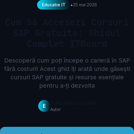
•
Educatie IT
25 mai 2026
Cum Să Accesezi Cursuri
SAP Gratuite: Ghidul
Complet ITBoard
Descoperă cum poți începe o carieră în SAP
fără costuri! Acest ghid îți arată unde găsești
cursuri SAP gratuite și resurse esențiale
pentru a-ți dezvolta
Echipa Redacțională
E
Autor