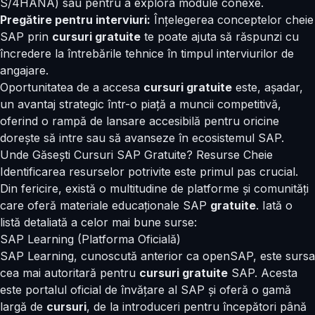
S/4HANA) sau pentru a explora module conexe.
Pregătire pentru interviuri:
Înțelegerea conceptelor cheie
SAP prin
cursuri gratuite
te poate ajuta să răspunzi cu
încredere la întrebările tehnice în timpul interviurilor de
angajare.
Oportunitatea de a accesa
cursuri gratuite
este, așadar,
un avantaj strategic într-o piață a muncii competitivă,
oferind o rampă de lansare accesibilă pentru oricine
dorește să intre sau să avanseze în ecosistemul SAP.
Unde Găsești Cursuri SAP Gratuite? Resurse Cheie
Identificarea resurselor potrivite este primul pas crucial.
Din fericire, există o multitudine de platforme și comunități
care oferă materiale educaționale SAP
gratuite
. Iată o
listă detaliată a celor mai bune surse:
SAP Learning (Platforma Oficială)
SAP Learning, cunoscută anterior ca openSAP, este sursa
cea mai autoritară pentru
cursuri gratuite
SAP. Acesta
este portalul oficial de învățare al SAP și oferă o gamă
largă de
cursuri
, de la introduceri pentru începători până