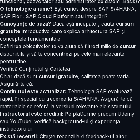
funcțional, dezvoltator sau administrator de sistem (Basis)?
O tehnologie anume?
Ești curios despre SAP S/4HANA,
SAP Fiori, SAP Cloud Platform sau integrări?
Cunoștințe de bază?
Dacă ești începător, caută
cursuri
gratuite
introductive care explică arhitectura SAP și
conceptele fundamentale.
Definirea obiectivelor te va ajuta să filtrezi miile de
cursuri
disponibile și să te concentrezi pe cele mai relevante
pentru tine.
Verifică Conținutul și Calitatea
Chiar dacă sunt
cursuri gratuite
, calitatea poate varia.
Asigură-te că:
Conținutul este actualizat:
Tehnologia SAP evoluează
rapid, în special cu trecerea la S/4HANA. Asigură-te că
materialele se referă la versiuni relevante ale sistemului.
Instructorul este credibil:
Pe platforme precum Udemy
sau YouTube, verifică background-ul și experiența
instructorului.
Există recenzii:
Citește recenziile și feedback-ul altor