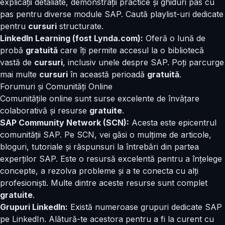
explicații detaliate, demonstrații practice și ghiduri pas cu
pas pentru diverse module SAP. Caută playlist-uri dedicate
pentru
cursuri
structurate.
LinkedIn Learning (fost Lynda.com):
Oferă o lună de
probă
gratuită
care îți permite accesul la o bibliotecă
vastă de
cursuri
, inclusiv unele despre SAP. Poți parcurge
mai multe
cursuri
în această perioadă
gratuită
.
Forumuri și Comunități Online
Comunitățile online sunt surse excelente de învățare
colaborativă și resurse
gratuite
.
SAP Community Network (SCN):
Acesta este epicentrul
comunității SAP. Pe SCN, vei găsi o mulțime de articole,
bloguri, tutoriale și răspunsuri la întrebări din partea
experților SAP. Este o resursă excelentă pentru a înțelege
concepte, a rezolva probleme și a te conecta cu alți
profesioniști. Multe dintre aceste resurse sunt complet
gratuite
.
Grupuri LinkedIn:
Există numeroase grupuri dedicate SAP
pe LinkedIn. Alătură-te acestora pentru a fi la curent cu