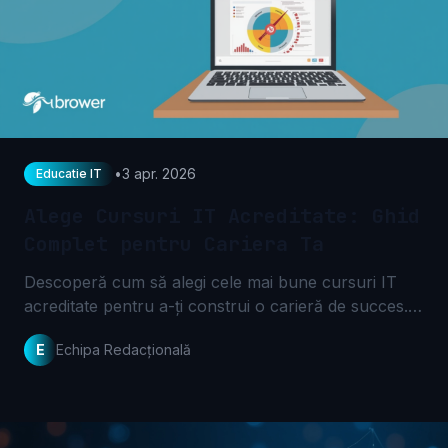
•
3 apr. 2026
Educatie IT
Alege Cursuri IT Acreditate: Ghid
Complet pentru Cariera Ta
Descoperă cum să alegi cele mai bune cursuri IT
acreditate pentru a-ți construi o carieră de succes.
Află criteriile esențiale și fă o investiție inteligentă
E
Echipa Redacțională