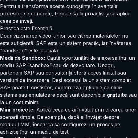
Pentru a transforma aceste cunoștințe în avantaje
profesionale concrete, trebuie să fii proactiv și să aplici
ceea ce înveți.
Practica este Esențială
Doar vizionarea video-urilor sau citirea materialelor nu
este suficientă. SAP este un sistem practic, iar învățarea
“hands-on” este crucială.
Medii de Sandbox:
Caută oportunități de a exersa într-un
mediu SAP “sandbox” sau de dezvoltare. Uneori,
partenerii SAP sau consultanții oferă acces limitat sau
versiuni de încercare. Deși accesul la un sistem complet
SAP poate fi costisitor, explorează opțiunile de mini-
sisteme sau emulatoare dacă sunt disponibile
gratuite
sau
la un cost minim.
Mini-proiecte:
Aplică ceea ce ai învățat prin crearea unor
scenarii simple. De exemplu, dacă ai învățat despre
modulul MM, încearcă să configurezi un proces de
achiziție într-un mediu de test.