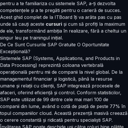
pentru a te familiariza cu sistemele SAP, a-ți dezvolta
competențele și a te pregăti pentru o carieră de succes.
Acest ghid complet de la ITBoard îți va arăta
pas cu pas
unde să cauți aceste
cursuri
și cum să profiți la maximum
de ele, transformând ambiția în realizare, fără a cheltui un
singur leu pe trainingul inițial.
De Ce Sunt Cursurile SAP Gratuite O Oportunitate
Excepțională?
Sistemele SAP (Systems, Applications, and Products in
Data Processing) reprezintă coloana vertebrală
operațională pentru mii de companii la nivel global. De la
managementul financiar și logistică, până la
resurse
umane
și relații cu clienții, SAP integrează procesele de
afaceri, oferind eficiență și control. Conform statisticilor,
SAP este utilizat de 99 dintre cele mai mari 100 de
companii din lume, având o cotă de piață de peste 77% în
topul companiilor cloud. Această prezență masivă creează
o cerere constantă și ridicată pentru specialiști SAP.
Învățarea SAP poate deschide uși către roluri bine plătite