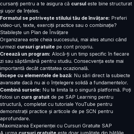
cursanți pentru a te asigura că
cursul
este bine structurat
și ușor de înțeles.
Formatul se potrivește stilului tău de învățare:
Preferi
video-uri, texte, exerciții practice sau o combinație?
Stabilește un Plan de Învățare
Organizarea este cheia succesului, mai ales atunci când
urmezi
cursuri gratuite
pe cont propriu.
Creează un program:
Alocă-ți un timp specific în fiecare
zi sau săptămână pentru studiu. Consecvența este mai
importantă decât cantitatea ocazională.
Începe cu elementele de bază:
Nu sări direct la subiecte
avansate dacă nu ai o înțelegere solidă a fundamentelor.
Combină sursele:
Nu te limita la o singură platformă. Poți
folosi un
curs gratuit
de pe SAP Learning pentru
structură, completat cu tutoriale YouTube pentru
demonstrații practice și articole de pe SCN pentru
aprofundare.
Maximizarea Experienței cu Cursuri Gratuite SAP
A urma
cursuri gratuite
este doar jumătate din bătălie.