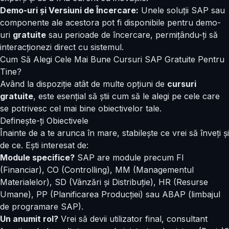
Demo-uri și Versiuni de Încercare:
Unele soluții SAP sau
componente ale acestora pot fi disponibile pentru demo-
uri
gratuite
sau perioade de încercare, permițându-ți să
interacționezi direct cu sistemul.
Cum Să Alegi Cele Mai Bune Cursuri SAP Gratuite Pentru
Tine?
Având la dispoziție atât de multe opțiuni de
cursuri
gratuite
, este esențial să știi cum să le alegi pe cele care
se potrivesc cel mai bine obiectivelor tale.
Definește-ți Obiectivele
Înainte de a te arunca în mare, stabilește ce vrei să înveți și
de ce. Ești interesat de:
Module specifice?
SAP are module precum FI
(Financiar), CO (Controlling), MM (Managementul
Materialelor), SD (Vânzări și Distribuție), HR (Resurse
Umane), PP (Planificarea Producției) sau ABAP (limbajul
de programare SAP).
Un anumit rol?
Vrei să devii utilizator final, consultant