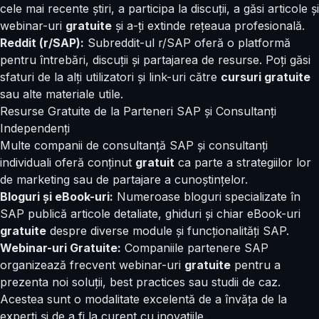
cele mai recente știri, a participa la discuții, a găsi articole și
webinar-uri
gratuite
și a-ți extinde rețeaua profesională.
Reddit (r/SAP):
Subreddit-ul r/SAP oferă o platformă
pentru întrebări, discuții și partajarea de resurse. Poți găsi
sfaturi de la alți utilizatori și link-uri către
cursuri gratuite
sau alte materiale utile.
Resurse Gratuite de la Parteneri SAP și Consultanți
Independenți
Multe companii de consultanță SAP și consultanți
individuali oferă conținut
gratuit
ca parte a strategiilor lor
de marketing sau de partajare a cunoștințelor.
Bloguri și eBook-uri:
Numeroase bloguri specializate în
SAP publică articole detaliate, ghiduri și chiar eBook-uri
gratuite
despre diverse module și funcționalități SAP.
Webinar-uri Gratuite:
Companiile partenere SAP
organizează frecvent webinar-uri
gratuite
pentru a
prezenta noi soluții, best practices sau studii de caz.
Acestea sunt o modalitate excelentă de a învăța de la
experți și de a fi la curent cu inovațiile.