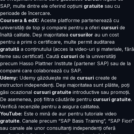
SAP, multe dintre ele oferind opțiuni
gratuite
sau cu
perioade de încercare.
Coursera & edX:
Aceste platforme partenerează cu
universități de top și companii pentru a oferi
cursuri
de
înaltă calitate. Deși majoritatea
cursurilor
au un cost
pentru a primi o certificare, multe permit auditarea
gratuită
a conținutului (acces la video-uri și materiale, fără
teme sau certificat). Caută
cursuri
de la universități
precum Hasso Plattner Institute (partener SAP) sau de la
companii care colaborează cu SAP.
Udemy:
Udemy găzduiește mii de
cursuri
create de
instructori independenți. Deși majoritatea sunt plătite, poți
găsi ocazional
cursuri gratuite
introductive sau promoții.
De asemenea, poți filtra căutările pentru
cursuri gratuite
.
Verifică recenziile pentru a asigura calitatea.
YouTube:
Este o mină de aur pentru tutoriale video
gratuite
. Canale precum “SAP Basis Training”, “SAP Fiori”
sau canale ale unor consultanți independenți oferă