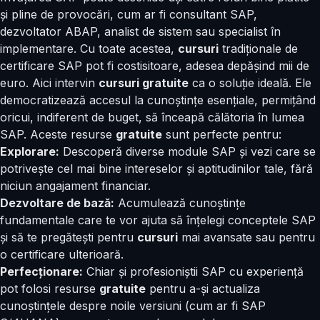
și pline de provocări, cum ar fi consultant SAP,
dezvoltator ABAP, analist de sistem sau specialist în
implementare. Cu toate acestea,
cursuri
tradiționale de
certificare SAP pot fi costisitoare, adesea depășind mii de
euro. Aici intervin
cursuri gratuite
ca o soluție ideală. Ele
democratizează accesul la cunoștințe esențiale, permițând
oricui, indiferent de buget, să înceapă călătoria în lumea
SAP. Aceste resurse
gratuite
sunt perfecte pentru:
Explorare:
Descoperă diverse module SAP și vezi care se
potrivește cel mai bine intereselor și aptitudinilor tale, fără
niciun angajament financiar.
Dezvoltare de bază:
Acumulează cunoștințe
fundamentale care te vor ajuta să înțelegi conceptele SAP
și să te pregătești pentru
cursuri
mai avansate sau pentru
o certificare ulterioară.
Perfecționare:
Chiar și profesioniștii SAP cu experiență
pot folosi resurse
gratuite
pentru a-și actualiza
cunoștințele despre noile versiuni (cum ar fi SAP