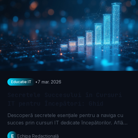
•
7 mar. 2026
Educatie IT
Secretele Succesului în Cursuri
IT pentru Începători: Ghid
Descoperă secretele esențiale pentru a naviga cu
succes prin cursuri IT dedicate începătorilor. Află
cum să alegi, să înveți eficient și să-ți construiești
E
Echipa Redacțională