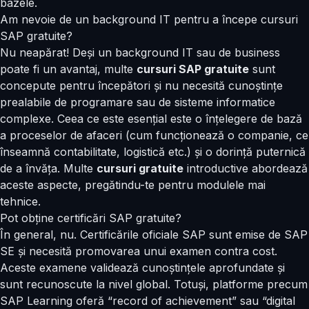
bazele.
Am nevoie de un background IT pentru a începe cursuri
SAP gratuite?
Nu neapărat! Deși un background IT sau de business
poate fi un avantaj, multe
cursuri SAP gratuite
sunt
concepute pentru începători și nu necesită cunoștințe
prealabile de programare sau de sisteme informatice
complexe. Ceea ce este esențial este o înțelegere de bază
a proceselor de afaceri (cum funcționează o companie, ce
înseamnă contabilitate, logistică etc.) și o dorință puternică
de a învăța. Multe
cursuri gratuite
introductive abordează
aceste aspecte, pregătindu-te pentru modulele mai
tehnice.
Pot obține certificări SAP gratuite?
În general, nu. Certificările oficiale SAP sunt emise de SAP
SE și necesită promovarea unui examen contra cost.
Aceste examene validează cunoștințele aprofundate și
sunt recunoscute la nivel global. Totuși, platforme precum
SAP Learning oferă “record of achievement” sau “digital