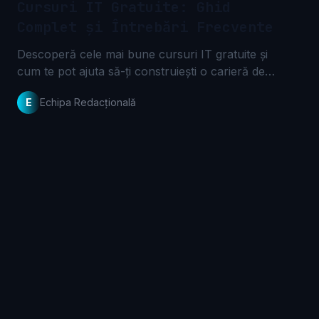
Cursuri IT Gratuite: Ghid
Complet și Întrebări Frecvente
Descoperă cele mai bune cursuri IT gratuite și
cum te pot ajuta să-ți construiești o carieră de
succes. Află răspunsuri la întrebările frecvente și
E
Echipa Redacțională
începe-ți