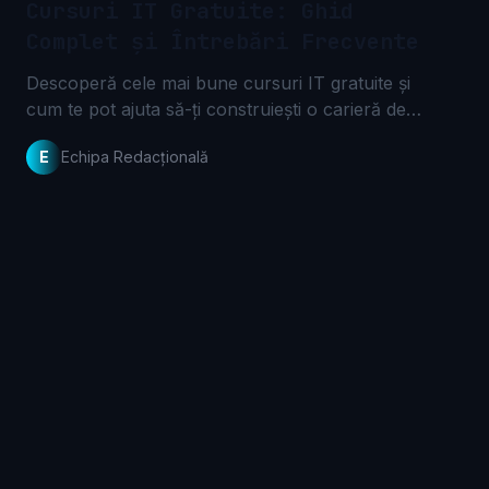
Cursuri IT Gratuite: Ghid
Complet și Întrebări Frecvente
Descoperă cele mai bune cursuri IT gratuite și
cum te pot ajuta să-ți construiești o carieră de
succes. Află răspunsuri la întrebările frecvente și
E
Echipa Redacțională
începe-ți