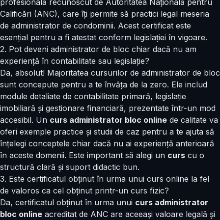
profesională recunoscut de Autoritatea Națională pentru
Calificări (ANC), care îți permite să practici legal meseria
de administrator de condominii. Acest certificat este
esențial pentru a fi atestat conform legislației în vigoare.
2. Pot deveni administrator de bloc chiar dacă nu am
experiență în contabilitate sau legislație?
Da, absolut! Majoritatea cursurilor de administrator de bloc
sunt concepute pentru a te învăța de la zero. Ele includ
module detaliate de contabilitate primară, legislație
imobiliară și gestionare financiară, prezentate într-un mod
accesibil. Un
curs administrator bloc online
de calitate va
oferi exemple practice și studii de caz pentru a te ajuta să
înțelegi conceptele chiar dacă nu ai experiență anterioară
în aceste domenii. Este important să alegi un
curs
cu o
structură clară și suport didactic bun.
3. Este certificatul obținut în urma unui curs online la fel
de valoros ca cel obținut printr-un curs fizic?
Da, certificatul obținut în urma unui
curs administrator
bloc online
acreditat de ANC are aceeași valoare legală și