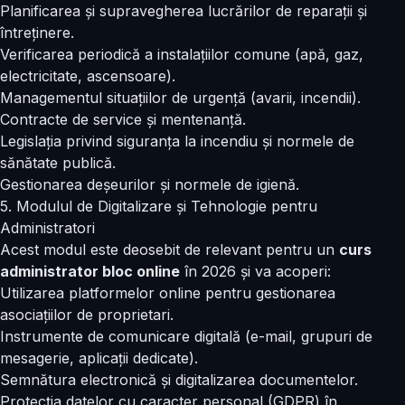
Planificarea și supravegherea lucrărilor de reparații și
întreținere.
Verificarea periodică a instalațiilor comune (apă, gaz,
electricitate, ascensoare).
Managementul situațiilor de urgență (avarii, incendii).
Contracte de service și mentenanță.
Legislația privind siguranța la incendiu și normele de
sănătate publică.
Gestionarea deșeurilor și normele de igienă.
5. Modulul de Digitalizare și Tehnologie pentru
Administratori
Acest modul este deosebit de relevant pentru un
curs
administrator bloc online
în 2026 și va acoperi:
Utilizarea platformelor online pentru gestionarea
asociațiilor de proprietari.
Instrumente de comunicare digitală (e-mail, grupuri de
mesagerie, aplicații dedicate).
Semnătura electronică și digitalizarea documentelor.
Protecția datelor cu caracter personal (GDPR) în