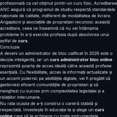
profesională ca cel obținut printr-un curs fizic. Acreditarea
ANC asigură că programul de studiu respectă standardele
naționale de calitate, indiferent de modalitatea de livrare.
Angajatorii și asociațiile de proprietari recunosc această
acreditare, ceea ce înseamnă că nu vei întâmpina
probleme în a-ți exercita profesia după absolvirea unui
astfel de
curs
.
Concluzie
A deveni un administrator de bloc calificat în 2026 este o
decizie inteligentă, iar un
curs administrator bloc online
reprezintă poarta de acces ideală către această profesie
esențială. Cu flexibilitate, acces la informații actualizate și
un accent puternic pe abilitățile digitale, vei fi pregătit să
gestionezi eficient comunitățile de proprietari și să
navighezi cu succes prin complexitatea legislației și a
relațiilor interumane.
Nu rata ocazia de a-ți construi o carieră stabilă și
respectată. Investește în educația ta și alege un
curs
online
care să te echipeze cu toate instrumentele