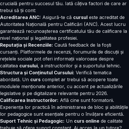
crucială pentru succesul tău. Iată câțiva factori de care ar
trebui să ții cont:
Acreditarea ANC:
Asigură-te că
cursul
este acreditat de
Autoritatea Națională pentru Calificări (ANC). Acest lucru
garantează recunoașterea certificatului tău de calificare la
nivel național și legalitatea profesiei.
Reputația și Recenziile:
Caută feedback de la foști
cursanți. Platformele de recenzii, forumurile de discuții și
rețelele sociale pot oferi informații valoroase despre
calitatea
cursului
, a instructorilor și a suportului tehnic.
Structura și Conținutul Cursului:
Verifică tematica
abordată. Un
curs
complet ar trebui să acopere toate
modulele menționate anterior, cu accent pe actualizările
legislative și pe digitalizare relevante pentru 2026.
Calificarea Instructorilor:
Află cine sunt formatorii.
Experiența lor practică în administrarea de bloc și abilitățile
lor pedagogice sunt esențiale pentru o învățare eficientă.
Suport Tehnic și Pedagogic:
Un
curs online
de calitate
trebuie să ofere suport constant. Ai acces la un tutore?