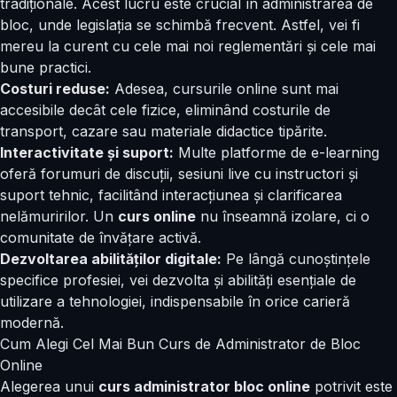
tradiționale. Acest lucru este crucial în administrarea de
bloc, unde legislația se schimbă frecvent. Astfel, vei fi
mereu la curent cu cele mai noi reglementări și cele mai
bune practici.
Costuri reduse:
Adesea, cursurile online sunt mai
accesibile decât cele fizice, eliminând costurile de
transport, cazare sau materiale didactice tipărite.
Interactivitate și suport:
Multe platforme de e-learning
oferă forumuri de discuții, sesiuni live cu instructori și
suport tehnic, facilitând interacțiunea și clarificarea
nelămuririlor. Un
curs online
nu înseamnă izolare, ci o
comunitate de învățare activă.
Dezvoltarea abilităților digitale:
Pe lângă cunoștințele
specifice profesiei, vei dezvolta și abilități esențiale de
utilizare a tehnologiei, indispensabile în orice carieră
modernă.
Cum Alegi Cel Mai Bun Curs de Administrator de Bloc
Online
Alegerea unui
curs administrator bloc online
potrivit este