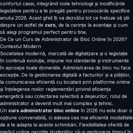
confortul casei, integrând noile tehnologii și modificările
legislative pentru a te pregăti pentru provocările specifice
anului 2026. Acest ghid îți va dezvălui tot ce trebuie să știi
despre un astfel de
curs
, de la cerințe la avantaje și cum
să alegi programul perfect pentru tine.
De Ce un Curs de Administrator de Bloc Online în 2026?
Contextul Modern
Societatea modernă, marcată de digitalizare și o legislație
în continuă evoluție, impune noi standarde și instrumente
în aproape toate domeniile. Administrarea de bloc nu face
excepție. De la gestionarea digitală a facturilor și a plăților,
la comunicarea eficientă cu locatarii prin
platforme online
și înțelegerea noilor reglementări privind eficiența
energetică sau colectarea selectivă a deșeurilor, rolul de
administrator a devenit mult mai complex și tehnic.
Un
curs administrator bloc online
în 2026 nu este doar o
opțiune convenabilă, ci adesea cea mai eficientă modalitate
de a te adapta la aceste schimbări. Flexibilitatea oferită de
mediul online permite studenților să-și gestioneze timpul în