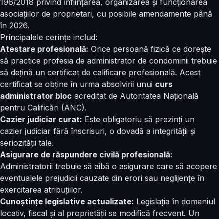
196/2018 privind înființarea, organizarea și funcționarea
asociațiilor de proprietari, cu posibile amendamente până
în 2026.
Principalele cerințe includ:
Atestare profesională:
Orice persoană fizică ce dorește
să practice profesia de administrator de condominii trebuie
să dețină un certificat de calificare profesională. Acest
certificat se obține în urma absolvirii unui
curs
administrator bloc
acreditat de Autoritatea Națională
pentru Calificări (ANC).
Cazier judiciar curat:
Este obligatoriu să prezinți un
cazier judiciar fără înscrisuri, o dovadă a integrității și
seriozității tale.
Asigurare de răspundere civilă profesională:
Administratorii trebuie să aibă o asigurare care să acopere
eventualele prejudicii cauzate din erori sau neglijențe în
exercitarea atribuțiilor.
Cunoștințe legislative actualizate:
Legislația în domeniul
locativ, fiscal și al proprietății se modifică frecvent. Un