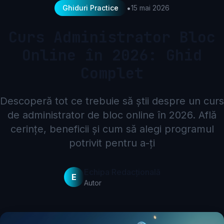
•
Ghiduri Practice
15 mai 2026
Curs Administrator Bloc
Online în 2026: Ghid
Complet
Descoperă tot ce trebuie să știi despre un curs
de administrator de bloc online în 2026. Află
cerințe, beneficii și cum să alegi programul
potrivit pentru a-ți
Echipa Redacțională
E
Autor