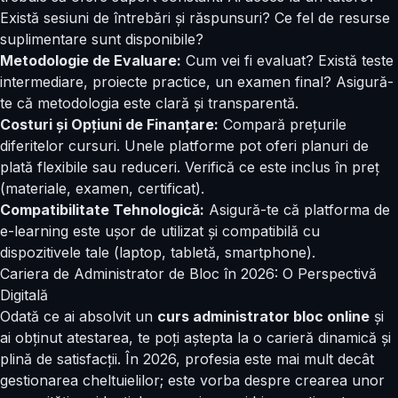
Există sesiuni de întrebări și răspunsuri? Ce fel de resurse
suplimentare sunt disponibile?
Metodologie de Evaluare:
Cum vei fi evaluat? Există teste
intermediare, proiecte practice, un examen final? Asigură-
te că metodologia este clară și transparentă.
Costuri și Opțiuni de Finanțare:
Compară prețurile
diferitelor cursuri. Unele platforme pot oferi planuri de
plată flexibile sau reduceri. Verifică ce este inclus în preț
(materiale, examen, certificat).
Compatibilitate Tehnologică:
Asigură-te că platforma de
e-learning este ușor de utilizat și compatibilă cu
dispozitivele tale (laptop, tabletă, smartphone).
Cariera de Administrator de Bloc în 2026: O Perspectivă
Digitală
Odată ce ai absolvit un
curs administrator bloc online
și
ai obținut atestarea, te poți aștepta la o carieră dinamică și
plină de satisfacții. În 2026, profesia este mai mult decât
gestionarea cheltuielilor; este vorba despre crearea unor