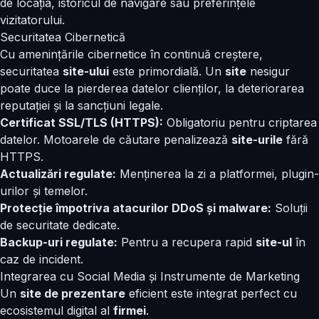
de locația, istoricul de navigare sau preferințele
vizitatorului.
Securitatea Cibernetică
Cu amenințările cibernetice în continuă creștere,
securitatea
site-ului
este primordială. Un
site
nesigur
poate duce la pierderea datelor clienților, la deteriorarea
reputației și la sancțiuni legale.
Certificat SSL/TLS (HTTPS):
Obligatoriu pentru criptarea
datelor. Motoarele de căutare penalizează
site-urile
fără
HTTPS.
Actualizări regulate:
Menținerea la zi a platformei, plugin-
urilor și temelor.
Protecție împotriva atacurilor DDoS și malware:
Soluții
de securitate dedicate.
Backup-uri regulate:
Pentru a recupera rapid
site-ul
în
caz de incident.
Integrarea cu Social Media și Instrumente de Marketing
Un
site de prezentare
eficient este integrat perfect cu
ecosistemul digital al
firmei
.