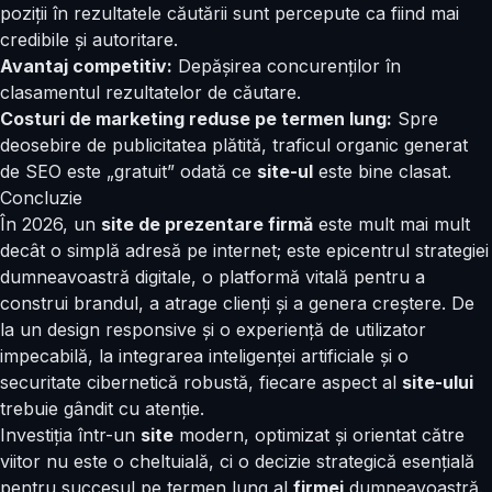
poziții în rezultatele căutării sunt percepute ca fiind mai
credibile și autoritare.
Avantaj competitiv:
Depășirea concurenților în
clasamentul rezultatelor de căutare.
Costuri de marketing reduse pe termen lung:
Spre
deosebire de publicitatea plătită, traficul organic generat
de SEO este „gratuit” odată ce
site-ul
este bine clasat.
Concluzie
În 2026, un
site de prezentare firmă
este mult mai mult
decât o simplă adresă pe internet; este epicentrul strategiei
dumneavoastră digitale, o platformă vitală pentru a
construi brandul, a atrage clienți și a genera creștere. De
la un design responsive și o experiență de utilizator
impecabilă, la integrarea inteligenței artificiale și o
securitate cibernetică robustă, fiecare aspect al
site-ului
trebuie gândit cu atenție.
Investiția într-un
site
modern, optimizat și orientat către
viitor nu este o cheltuială, ci o decizie strategică esențială
pentru succesul pe termen lung al
firmei
dumneavoastră.