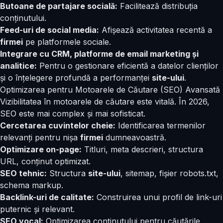
Butoane de partajare socială:
Facilitează distribuția
conținutului.
Feed-uri de social media:
Afișează activitatea recentă a
firmei
pe platformele sociale.
Integrare cu CRM, platforme de email marketing și
analitice:
Pentru o gestionare eficientă a datelor clienților
și o înțelegere profundă a performanței
site-ului
.
Optimizarea pentru Motoarele de Căutare (SEO) Avansată
Vizibilitatea în motoarele de căutare este vitală. În 2026,
SEO este mai complex și mai sofisticat.
Cercetarea cuvintelor cheie:
Identificarea termenilor
relevanți pentru nișa
firmei
dumneavoastră.
Optimizare on-page:
Titluri, meta descrieri, structura
URL, conținut optimizat.
SEO tehnic:
Structura
site-ului
, sitemap, fișier robots.txt,
schema markup.
Backlink-uri de calitate:
Construirea unui profil de link-uri
puternic și relevant.
SEO vocal:
Optimizarea conținutului pentru căutările