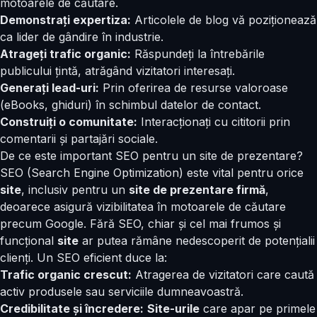
motoarele de căutare.
Demonstrați expertiza:
Articolele de blog vă poziționează
ca lider de gândire în industrie.
Atrageți trafic organic:
Răspundeți la întrebările
publicului țintă, atrăgând vizitatori interesați.
Generați lead-uri:
Prin oferirea de resurse valoroase
(eBooks, ghiduri) în schimbul datelor de contact.
Construiți o comunitate:
Interacționați cu cititorii prin
comentarii și partajări sociale.
De ce este important SEO pentru un site de prezentare?
SEO (Search Engine Optimization) este vital pentru orice
site
, inclusiv pentru un
site de prezentare firmă
,
deoarece asigură vizibilitatea în motoarele de căutare
precum Google. Fără SEO, chiar și cel mai frumos și
funcțional
site
ar putea rămâne nedescoperit de potențialii
clienți. Un SEO eficient duce la:
Trafic organic crescut:
Atragerea de vizitatori care caută
activ produsele sau serviciile dumneavoastră.
Credibilitate și încredere:
Site-urile
care apar pe primele