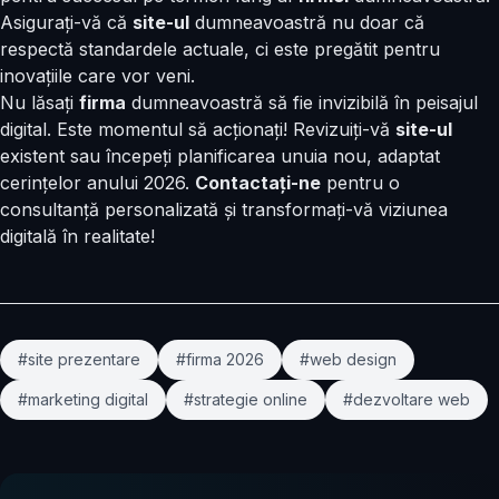
Asigurați-vă că
site-ul
dumneavoastră nu doar că
respectă standardele actuale, ci este pregătit pentru
inovațiile care vor veni.
Nu lăsați
firma
dumneavoastră să fie invizibilă în peisajul
digital. Este momentul să acționați! Revizuiți-vă
site-ul
existent sau începeți planificarea unuia nou, adaptat
cerințelor anului 2026.
Contactați-ne
pentru o
consultanță personalizată și transformați-vă viziunea
digitală în realitate!
#site prezentare
#firma 2026
#web design
#marketing digital
#strategie online
#dezvoltare web