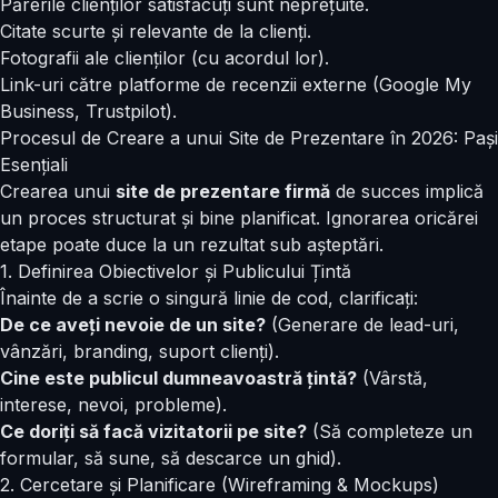
Părerile clienților satisfăcuți sunt neprețuite.
Citate scurte și relevante de la clienți.
Fotografii ale clienților (cu acordul lor).
Link-uri către platforme de recenzii externe (Google My
Business, Trustpilot).
Procesul de Creare a unui Site de Prezentare în 2026: Pași
Esențiali
Crearea unui
site de prezentare firmă
de succes implică
un proces structurat și bine planificat. Ignorarea oricărei
etape poate duce la un rezultat sub așteptări.
1. Definirea Obiectivelor și Publicului Țintă
Înainte de a scrie o singură linie de cod, clarificați:
De ce aveți nevoie de un site?
(Generare de lead-uri,
vânzări, branding, suport clienți).
Cine este publicul dumneavoastră țintă?
(Vârstă,
interese, nevoi, probleme).
Ce doriți să facă vizitatorii pe site?
(Să completeze un
formular, să sune, să descarce un ghid).
2. Cercetare și Planificare (Wireframing & Mockups)