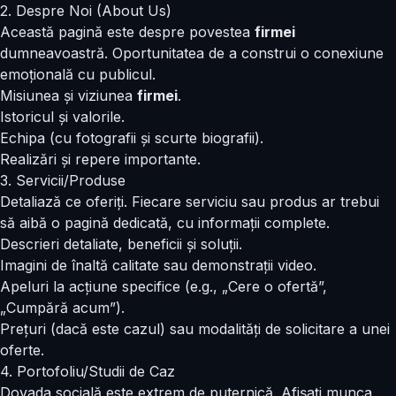
2. Despre Noi (About Us)
Această pagină este despre povestea
firmei
dumneavoastră. Oportunitatea de a construi o conexiune
emoțională cu publicul.
Misiunea și viziunea
firmei
.
Istoricul și valorile.
Echipa (cu fotografii și scurte biografii).
Realizări și repere importante.
3. Servicii/Produse
Detaliază ce oferiți. Fiecare serviciu sau produs ar trebui
să aibă o pagină dedicată, cu informații complete.
Descrieri detaliate, beneficii și soluții.
Imagini de înaltă calitate sau demonstrații video.
Apeluri la acțiune specifice (e.g., „Cere o ofertă”,
„Cumpără acum”).
Prețuri (dacă este cazul) sau modalități de solicitare a unei
oferte.
4. Portofoliu/Studii de Caz
Dovada socială este extrem de puternică. Afișați munca