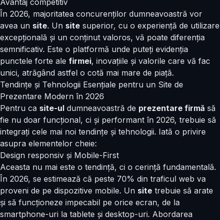
Avantaj competitiv
În 2026, majoritatea concurenților dumneavoastră vor
avea un
site
. Un
site
superior, cu o experiență de utilizare
excepțională și un conținut valoros, vă poate diferenția
semnificativ. Este o platformă unde puteți evidenția
punctele forte ale
firmei
, inovațiile și valorile care vă fac
unici, atrăgând astfel o cotă mai mare de piață.
Tendințe și Tehnologii Esențiale pentru un Site de
Prezentare Modern în 2026
Pentru ca
site-ul
dumneavoastră de
prezentare firmă
să
fie nu doar funcțional, ci și performant în 2026, trebuie să
integrați cele mai noi tendințe și tehnologii. Iată o privire
asupra elementelor cheie:
Design responsiv și Mobile-First
Aceasta nu mai este o tendință, ci o cerință fundamentală.
În 2026, se estimează că peste 70% din traficul web va
proveni de pe dispozitive mobile. Un
site
trebuie să arate
și să funcționeze impecabil pe orice ecran, de la
smartphone-uri la tablete și desktop-uri. Abordarea