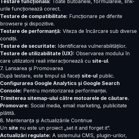
Testare funcțională:
Toate butoanele, formularele, link-
urile funcționează corect.
Testare de compatibilitate:
Funcționare pe diferite
browsere și dispozitive.
Testare de performanță:
Viteza de încărcare sub diverse
condiții.
Testare de securitate:
Identificarea vulnerabilităților.
Testare de utilizabilitate (UX):
Observarea modului în
care utilizatorii reali interacționează cu
site-ul
.
7. Lansarea și Promovarea
După testare, este timpul să faceți
site-ul
public.
Configurarea Google Analytics și Google Search
Console:
Pentru monitorizarea performanței.
Trimiterea sitemap-ului către motoarele de căutare.
Promovare:
Social media, email marketing, publicitate
plătită.
8. Mentenanța și Actualizările Continue
Un
site
nu este un proiect „set it and forget it”.
Actualizări regulate:
A sistemului CMS, plugin-urilor,