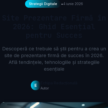
•
Strategii Digitale
4 iunie 2026
Site Prezentare Firmă în
2026: Ghid Esențial
pentru Succes
Descoperă ce trebuie să știi pentru a crea un
site de prezentare firmă de succes în 2026.
Află tendințele, tehnologiile și strategiile
esențiale
Echipa Redacțională
E
Autor