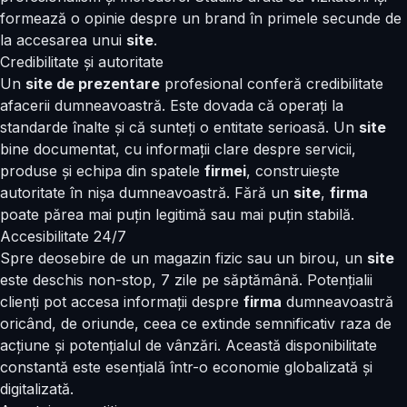
formează o opinie despre un brand în primele secunde de
la accesarea unui
site
.
Credibilitate și autoritate
Un
site de prezentare
profesional conferă credibilitate
afacerii dumneavoastră. Este dovada că operați la
standarde înalte și că sunteți o entitate serioasă. Un
site
bine documentat, cu informații clare despre servicii,
produse și echipa din spatele
firmei
, construiește
autoritate în nișa dumneavoastră. Fără un
site
,
firma
poate părea mai puțin legitimă sau mai puțin stabilă.
Accesibilitate 24/7
Spre deosebire de un magazin fizic sau un birou, un
site
este deschis non-stop, 7 zile pe săptămână. Potențialii
clienți pot accesa informații despre
firma
dumneavoastră
oricând, de oriunde, ceea ce extinde semnificativ raza de
acțiune și potențialul de vânzări. Această disponibilitate
constantă este esențială într-o economie globalizată și
digitalizată.