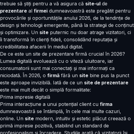
trebuie să știți pentru a vă asigura că
site-ul
de
prezentare
al
firmei
dumneavoastră este pregătit pentru
provocările și oportunitățile anului 2026, de la tendințe de
design și tehnologii emergente, până la strategii de conținut
și optimizare. Un
site
puternic nu doar atrage vizitatori, ci
îi transformă în clienți fideli, consolidând reputația și
credibilitatea afacerii în mediul digital.
De ce este un site de prezentare firmă crucial în 2026?
Lumea digitală evoluează cu o viteză uluitoare, iar
consumatorii sunt mai conectați și mai informați ca
niciodată. În 2026, o
firmă
fără un
site
bine pus la punct
este aproape invizibilă. Iată de ce un
site de prezentare
este mai mult decât o simplă formalitate:
Prima impresie digitală
Prima interacțiune a unui potențial client cu
firma
dumneavoastră se întâmplă, în cele mai multe cazuri,
online. Un
site
modern, intuitiv și estetic plăcut creează o
primă impresie pozitivă, stabilind un standard de
profesionalism și încredere. Studiile arată că vizitatorii își