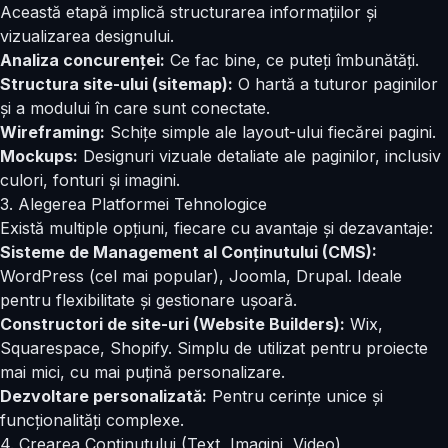
Această etapă implică structurarea informațiilor și
vizualizarea designului.
Analiza concurenței:
Ce fac bine, ce puteți îmbunătăți.
Structura site-ului (sitemap):
O hartă a tuturor paginilor
și a modului în care sunt conectate.
Wireframing:
Schițe simple ale layout-ului fiecărei pagini.
Mockups:
Designuri vizuale detaliate ale paginilor, inclusiv
culori, fonturi și imagini.
3. Alegerea Platformei Tehnologice
Există multiple opțiuni, fiecare cu avantaje și dezavantaje:
Sisteme de Management al Conținutului (CMS):
WordPress (cel mai popular), Joomla, Drupal. Ideale
pentru flexibilitate și gestionare ușoară.
Constructori de site-uri (Website Builders):
Wix,
Squarespace, Shopify. Simplu de utilizat pentru proiecte
mai mici, cu mai puțină personalizare.
Dezvoltare personalizată:
Pentru cerințe unice și
funcționalități complexe.
4. Crearea Conținutului (Text, Imagini, Video)