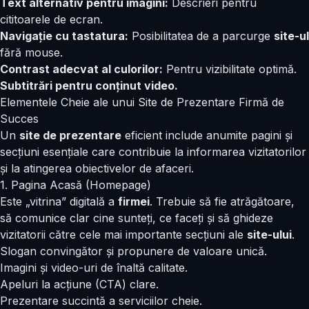
Text alternativ pentru imagini:
Descrieri pentru
cititoarele de ecran.
Navigație cu tastatura:
Posibilitatea de a parcurge
site-ul
fără mouse.
Contrast adecvat al culorilor:
Pentru vizibilitate optimă.
Subtitrări pentru conținut video.
Elementele Cheie ale unui Site de Prezentare Firmă de
Succes
Un
site de prezentare
eficient include anumite pagini și
secțiuni esențiale care contribuie la informarea vizitatorilor
și la atingerea obiectivelor de afaceri.
1. Pagina Acasă (Homepage)
Este „vitrina” digitală a
firmei
. Trebuie să fie atrăgătoare,
să comunice clar cine sunteți, ce faceți și să ghideze
vizitatorii către cele mai importante secțiuni ale
site-ului
.
Slogan convingător și propunere de valoare unică.
Imagini și video-uri de înaltă calitate.
Apeluri la acțiune (CTA) clare.
Prezentare succintă a serviciilor cheie.