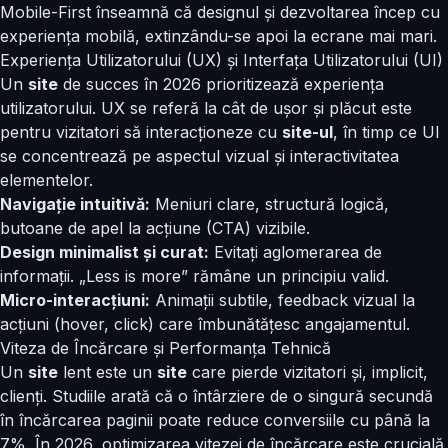
Mobile-First înseamnă că designul și dezvoltarea încep cu
experiența mobilă, extinzându-se apoi la ecrane mai mari.
Experiența Utilizatorului (UX) și Interfața Utilizatorului (UI)
Un
site
de succes în 2026 prioritizează experiența
utilizatorului. UX se referă la cât de ușor și plăcut este
pentru vizitatori să interacționeze cu
site-ul
, în timp ce UI
se concentrează pe aspectul vizual și interactivitatea
elementelor.
Navigație intuitivă:
Meniuri clare, structură logică,
butoane de apel la acțiune (CTA) vizibile.
Design minimalist și curat:
Evitați aglomerarea de
informații. „Less is more” rămâne un principiu valid.
Micro-interacțiuni:
Animații subtile, feedback vizual la
acțiuni (hover, click) care îmbunătățesc angajamentul.
Viteza de Încărcare și Performanța Tehnică
Un
site
lent este un
site
care pierde vizitatori și, implicit,
clienți. Studiile arată că o întârziere de o singură secundă
în încărcarea paginii poate reduce conversiile cu până la
7%. În 2026, optimizarea vitezei de încărcare este crucială