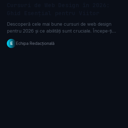
Cursuri de Web Design în 2026:
Ghid Esențial pentru Viitor
Descoperă cele mai bune cursuri de web design
pentru 2026 și ce abilități sunt cruciale. Începe-ți
cariera în design web cu un curs potrivit acum!
E
Echipa Redacțională