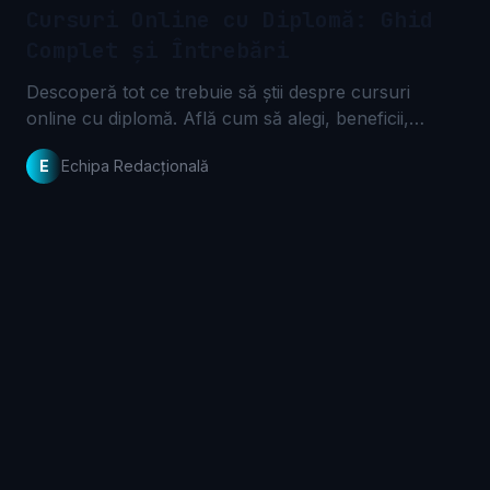
Cursuri Online cu Diplomă: Ghid
Complet și Întrebări
Descoperă tot ce trebuie să știi despre cursuri
online cu diplomă. Află cum să alegi, beneficii,
recunoaștere și întrebări frecvente pentru a-ți
E
Echipa Redacțională
dezvolta