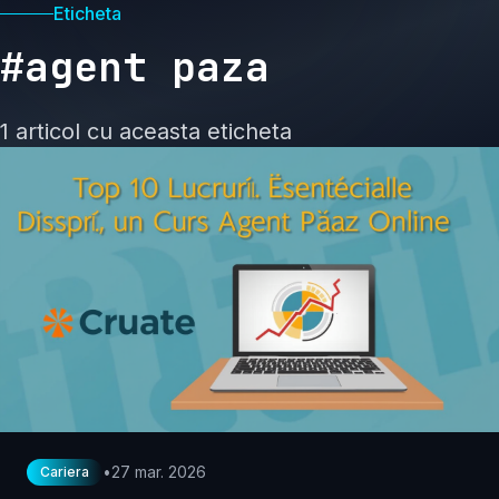
Eticheta
#agent paza
1 articol cu aceasta eticheta
•
27 mar. 2026
Cariera