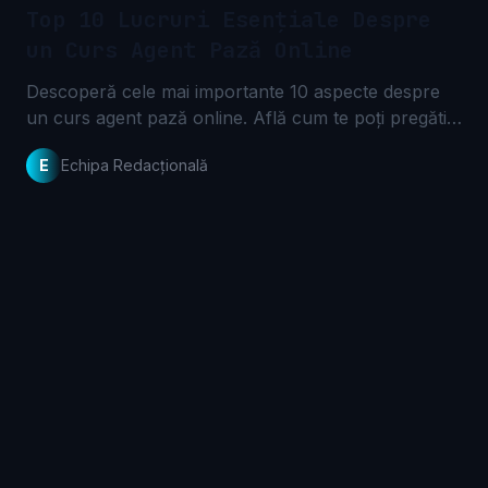
Top 10 Lucruri Esențiale Despre
un Curs Agent Pază Online
Descoperă cele mai importante 10 aspecte despre
un curs agent pază online. Află cum te poți pregăti
eficient pentru o carieră în securitate, direct de
E
Echipa Redacțională
acasă.