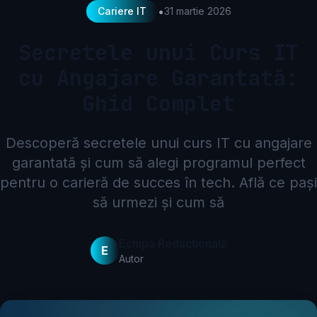
•
Cariere IT
31 martie 2026
Secretele unui Curs IT
cu Angajare Garantată:
Ghid Complet
Descoperă secretele unui curs IT cu angajare
garantată și cum să alegi programul perfect
pentru o carieră de succes în tech. Află ce pași
să urmezi și cum să
Echipa Redacțională
E
Autor