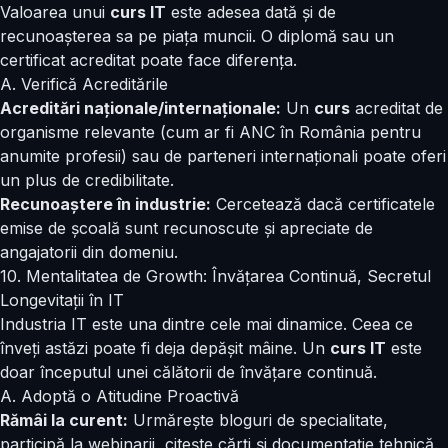
Valoarea unui
curs IT
este adesea dată și de
recunoașterea sa pe piața muncii. O diplomă sau un
certificat acreditat poate face diferența.
A. Verifică Acreditările
Acreditări naționale/internaționale:
Un
curs
acreditat de
organisme relevante (cum ar fi ANC în România pentru
anumite profesii) sau de parteneri internaționali poate oferi
un plus de credibilitate.
Recunoaștere în industrie:
Cercetează dacă certificatele
emise de școală sunt recunoscute și apreciate de
angajatorii din domeniu.
10. Mentalitatea de Growth: Învățarea Continuă, Secretul
Longevitații în IT
Industria IT este una dintre cele mai dinamice. Ceea ce
înveți astăzi poate fi deja depășit mâine. Un
curs IT
este
doar începutul unei călătorii de învățare continuă.
A. Adoptă o Atitudine Proactivă
Rămâi la curent:
Urmărește bloguri de specialitate,
participă la webinarii, citește cărți și documentație tehnică.