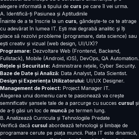
alegere informată a tipului de
curs
pe care îl vei urma.
A. Identifică-ți Pasiunea și Aptitudinile
Înainte de a te înscrie la un
curs
, gândește-te ce te atrage
cu adevărat în lumea IT. Ești mai degrabă analitic și îți
place să rezolvi probleme (programare, data science) sau
ești creativ și vizual (
web design
, UI/UX)?
Programare:
Dezvoltare Web (Frontend, Backend,
Fullstack), Mobile (Android, iOS), DevOps, QA Automation.
Rețele și Securitate:
Administrare rețele, Cyber Security.
Baze de Date și Analiză:
Data Analyst, Data Scientist.
Design și Experiența Utilizatorului:
UI/UX Designer.
Management de Proiect:
Project Manager IT.
Alegerea unui domeniu care te pasionează va crește
semnificativ șansele tale de a parcurge cu succes
cursul
și
de a-ți găsi un loc de
muncă
pe termen lung.
B. Analizează Curricula și Tehnologiile Predate
Verifică dacă
cursul
abordează tehnologii și limbaje de
programare cerute pe piața muncii. Piața IT este dinamică,