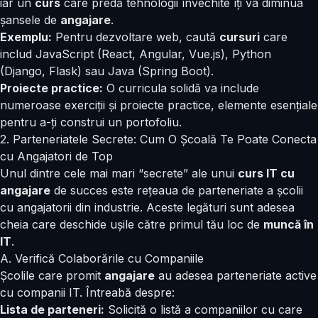
iar un
curs
care predă tehnologii învechite îți va diminua
șansele de
angajare
.
Exemplu:
Pentru dezvoltare web, caută
cursuri
care
includ JavaScript (React, Angular, Vue.js), Python
(Django, Flask) sau Java (Spring Boot).
Proiecte practice:
O curricula solidă va include
numeroase exerciții și proiecte practice, elemente esențiale
pentru a-ți construi un portofoliu.
2. Parteneriatele Secrete: Cum O Școală Te Poate Conecta
cu Angajatori de Top
Unul dintre cele mai mari “secrete” ale unui
curs IT cu
angajare
de succes este rețeaua de parteneriate a școlii
cu angajatorii din industrie. Aceste legături sunt adesea
cheia care deschide ușile către primul tău loc de
muncă în
IT
.
A. Verifică Colaborările cu Companiile
Școlile care promit
angajare
au adesea parteneriate active
cu companii IT. Întreabă despre:
Lista de parteneri:
Solicită o listă a companiilor cu care