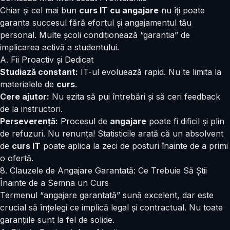
Chiar și cel mai bun
curs IT cu angajare
nu îți poate
garanta succesul fără efortul și angajamentul tău
personal. Multe școli condiționează “garantia” de
implicarea activă a studentului.
A. Fii Proactiv și Dedicat
Studiază constant:
IT-ul evoluează rapid. Nu te limita la
materialele de
curs
.
Cere ajutor:
Nu ezita să pui întrebări și să ceri feedback
de la instructori.
Perseverență:
Procesul de
angajare
poate fi dificil și plin
de refuzuri. Nu renunța! Statisticile arată că un absolvent
de
curs IT
poate aplica la zeci de posturi înainte de a primi
o ofertă.
8. Clauzele de Angajare Garantată: Ce Trebuie Să Știi
Înainte de a Semna un Curs
Termenul “angajare garantată” sună excelent, dar este
crucial să înțelegi ce implică legal și contractual. Nu toate
garanțiile sunt la fel de solide.