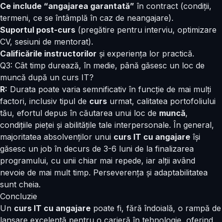
Ce include “angajarea garantată”
în contract (condiții,
termeni, ce se întâmplă în caz de neangajare).
Suportul post-curs
(pregătire pentru interviu, optimizare
CV, sesiuni de mentorat).
Calificările instructorilor
și experiența lor practică.
Q3: Cât timp durează, în medie, până găsesc un loc de
muncă după un curs IT?
R:
Durata poate varia semnificativ în funcție de mai mulți
factori, inclusiv tipul de
curs
urmat, calitatea portofoliului
tău, efortul depus în căutarea unui loc de
muncă
,
condițiile pieței și abilitățile tale interpersonale. În general,
majoritatea absolvenților unui
curs IT cu angajare
își
găsesc un job în decurs de 3-6 luni de la finalizarea
programului, cu unii chiar mai repede, iar alții având
nevoie de mai mult timp. Perseverența și adaptabilitatea
sunt cheia.
Concluzie
Un
curs IT cu angajare
poate fi, fără îndoială, o rampă de
lansare excelentă pentru o carieră în tehnologie, oferind