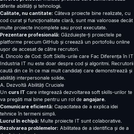
diferite abilități și tehnologii.
Calitate, nu cantitate:
Câteva proiecte bine realizate, cu
cod curat și funcționalitate clară, sunt mai valoroase decât
multe proiecte incomplete sau prost executate.
Prezentare profesională:
Găzduiește-ți proiectele pe
platforme precum GitHub și creează un portofoliu online
ușor de accesat de către recrutori.
4. Dincolo de Cod: Soft Skills-urile care Fac Diferența în IT
Industria IT nu este doar despre cod și algoritmi. Recrutorii
caută din ce în ce mai mult candidați care demonstrează și
abilități interpersonale solide.
A. Dezvoltă Abilități Cruciale
Un
curs IT
care integrează dezvoltarea soft skills-urilor te
va pregăti mai bine pentru un rol de
angajare
.
Comunicare eficientă:
Capacitatea de a explica idei
tehnice în termeni simpli.
Lucrul în echipă:
Multe proiecte IT sunt colaborative.
Rezolvarea problemelor:
Abilitatea de a identifica și de a