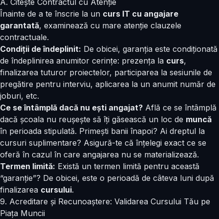
A. Citește Contractul cu Atenție
Înainte de a te înscrie la un
curs IT cu angajare
garantată
, examinează cu mare atenție clauzele
contractuale.
Condiții de îndeplinit:
De obicei, garanția este condiționată
de îndeplinirea anumitor cerințe: prezența la
curs
,
finalizarea tuturor proiectelor, participarea la sesiunile de
pregătire pentru interviu, aplicarea la un anumit număr de
joburi, etc.
Ce se întâmplă dacă nu ești angajat?
Află ce se întâmplă
dacă școala nu reușește să îți găsească un loc de
muncă
în perioada stipulată. Primești banii înapoi? Ai dreptul la
cursuri suplimentare? Asigură-te că înțelegi exact ce se
oferă în cazul în care angajarea nu se materializează.
Termen limită:
Există un termen limită pentru această
“garanție”? De obicei, este o perioadă de câteva luni după
finalizarea
cursului
.
9. Acreditare și Recunoaștere: Validarea Cursului Tău pe
Piața Muncii