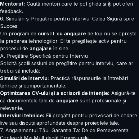
Mentorat:
Caută mentori care te pot ghida și îți pot oferi
feedback.
6. Simulări și Pregătire pentru Interviu: Calea Sigură spre
Succes
Un program de
curs IT cu angajare
de top nu se oprește
la predarea tehnologiilor. El te pregătește activ pentru
procesul de
angajare
în sine.
A. Pregătire Specifică pentru Interviu
Solicită școlii sesiuni de pregătire pentru interviu, care ar
trebui să includă:
Simulări de interviu:
Practică răspunsurile la întrebări
tehnice și comportamentale.
Optimizarea CV-ului și a scrisorii de intenție:
Asigură-te
că documentele tale de
angajare
sunt profesionale și
relevante.
Interviuri tehnice:
Fii pregătit pentru provocări de codare
live sau discuții aprofundate despre proiectele tale.
7. Angajamentul Tău, Garanția Ta: De ce Perseverența
Contează Mai Mult decât Promisiunile