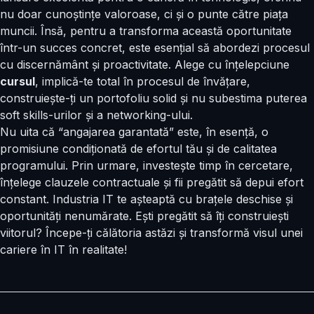
nu doar cunoștințe valoroase, ci și o punte către piața
muncii. Însă, pentru a transforma această oportunitate
într-un succes concret, este esențial să abordezi procesul
cu discernământ și proactivitate. Alege cu înțelepciune
cursul
, implică-te total în procesul de învățare,
construiește-ți un portofoliu solid și nu subestima puterea
soft skills-urilor și a networking-ului.
Nu uita că “angajarea garantată” este, în esență, o
promisiune condiționată de efortul tău și de calitatea
programului. Prin urmare, investește timp în cercetare,
înțelege clauzele contractuale și fii pregătit să depui efort
constant. Industria IT te așteaptă cu brațele deschise și
oportunități nenumărate. Ești pregătit să îți construiești
viitorul? Începe-ți călătoria astăzi și transformă visul unei
cariere în IT în realitate!