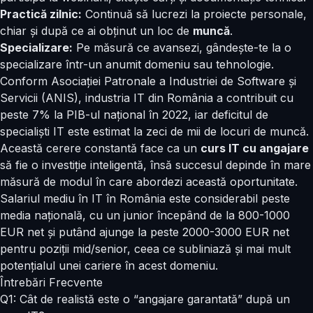
Practică zilnic:
Continuă să lucrezi la proiecte personale,
chiar și după ce ai obținut un loc de
muncă
.
Specializare:
Pe măsură ce avansezi, gândește-te la o
specializare într-un anumit domeniu sau tehnologie.
Conform Asociației Patronale a Industriei de Software și
Servicii (ANIS), industria IT din România a contribuit cu
peste 7% la PIB-ul național în 2022, iar deficitul de
specialiști IT este estimat la zeci de mii de locuri de muncă.
Această cerere constantă face ca un
curs IT cu angajare
să fie o investiție inteligentă, însă succesul depinde în mare
măsură de modul în care abordezi această oportunitate.
Salariul mediu în IT în România este considerabil peste
media națională, cu un junior începând de la 800-1000
EUR net și putând ajunge la peste 2000-3000 EUR net
pentru poziții mid/senior, ceea ce subliniază și mai mult
potențialul unei cariere în acest domeniu.
Întrebări Frecvente
Q1: Cât de realistă este o “angajare garantată” după un