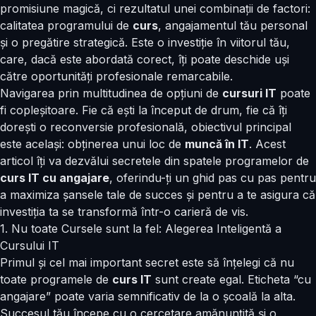
promisiune magică, ci rezultatul unei combinații de factori:
calitatea programului de
curs
, angajamentul tău personal
și o pregătire strategică. Este o investiție în viitorul tău,
care, dacă este abordată corect, îți poate deschide uși
către oportunități profesionale remarcabile.
Navigarea prin multitudinea de opțiuni de
cursuri IT
poate
fi copleșitoare. Fie că ești la început de drum, fie că îți
dorești o reconversie profesională, obiectivul principal
este același: obținerea unui loc de
muncă în IT
. Acest
articol îți va dezvălui secretele din spatele programelor de
curs IT cu angajare
, oferindu-ți un ghid
pas cu pas
pentru
a maximiza șansele tale de succes și pentru a te asigura că
investiția ta se transformă într-o carieră de vis.
1. Nu toate Cursele sunt la fel: Alegerea Inteligentă a
Cursului IT
Primul și cel mai important secret este să înțelegi că nu
toate programele de
curs IT
sunt create egal. Eticheta “cu
angajare” poate varia semnificativ de la o școală la alta.
Succesul tău începe cu o cercetare amănunțită și o