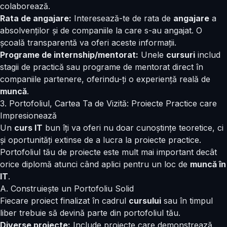
colaborează.
Rata de angajare:
Interesează-te de rata de
angajare
a
absolvenților și de companiile la care s-au angajat. O
școală transparentă va oferi aceste informații.
Programe de internship/mentorat:
Unele
cursuri
includ
stagii de practică sau programe de mentorat direct în
companiile partenere, oferindu-ți o experiență reală de
muncă
.
3. Portofoliul, Cartea Ta de Vizită: Proiecte Practice care
Impresionează
Un
curs IT
bun îți va oferi nu doar cunoștințe teoretice, ci
și oportunități extinse de a lucra la proiecte practice.
Portofoliul tău de proiecte este mult mai important decât
orice diplomă atunci când aplici pentru un loc de
muncă în
IT
.
A. Construiește un Portofoliu Solid
Fiecare proiect finalizat în cadrul
cursului
sau în timpul
liber trebuie să devină parte din portofoliul tău.
Diverse proiecte:
Include proiecte care demonstrează