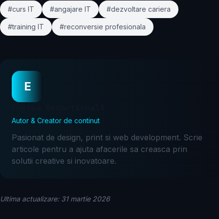
#curs IT
#angajare IT
#dezvoltare cariera
#training IT
#reconversie profesionala
E
Echipa Redacțională
Autor & Creator de continut
Pasionat de design, print si web development. Scrie
articole pentru a ajuta afacerile sa creasca prin
solutii creative si inovatoare.
Ultima actualizare: 31 martie 2026