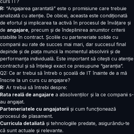
curs IT?
R:
“Angajarea garantată” este o promisiune care trebuie
analizată cu atenție. De obicei, aceasta este condiționată
de efortul și implicarea ta activă în procesul de învățare și
de
angajare
, precum și de îndeplinirea anumitor criterii
stabilite în contract. Școlile cu parteneriate solide cu
companii au rate de succes mai mari, dar succesul final
depinde și de piața muncii la momentul absolvirii și de
performanța individuală. Este important să citești cu atenție
contractul și să înțelegi exact ce presupune “garanția”.
Q2: Ce ar trebui să întreb o școală de IT înainte de a mă
înscrie la un curs cu angajare?
R:
Ar trebui să întrebi despre:
Rata reală de angajare
a absolvenților și la ce companii s-
au angajat.
Parteneriatele cu angajatorii
și cum funcționează
procesul de plasament.
Curricula detaliată
și tehnologiile predate, asigurându-te
că sunt actuale și relevante.